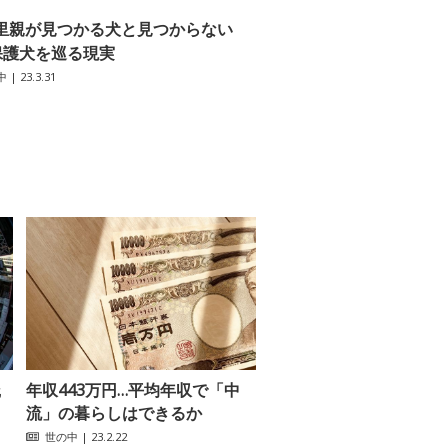
里親が見つかる犬と見つからない
保護犬を巡る現実
中
| 23.3.31
践
年収443万円…平均年収で「中
流」の暮らしはできるか
世の中
| 23.2.22