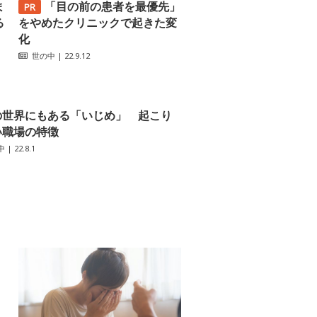
ま
「目の前の患者を最優先」
る
をやめたクリニックで起きた変
化
世の中
| 22.9.12
の世界にもある「いじめ」 起こり
い職場の特徴
中
| 22.8.1