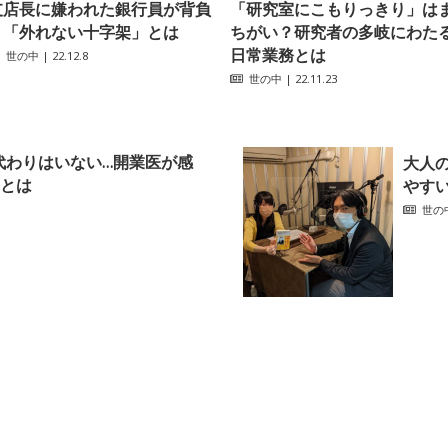
支店長に嫌われた銀行員が背負
「研究室にこもりっきり」は
う「外れない十字架」とは
ちがい？研究者の多岐にわた
日常業務とは
世の中
| 22.12.8
世の中
| 22.11.23
代わりはいない…開業医が感
大人
とは
やす
世の