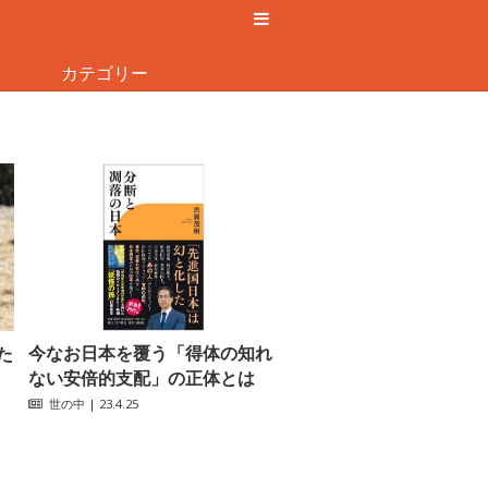
カテゴリー
今なお日本を覆う「得体の知れ
た
ない安倍的支配」の正体とは
世の中
| 23.4.25