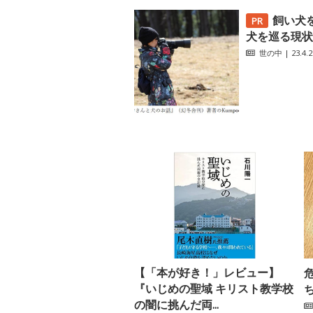
飼い犬
犬を巡る現状
世の中
| 23.4.2
【「本が好き！」レビュー】
『いじめの聖域 キリスト教学校
の闇に挑んだ両...