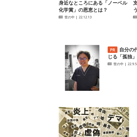
身近なところにある「ノーベル
化学賞」の恩恵とは？
世の中
| 22.12.13
自分の
じる「孤独」
世の中
| 22.9.5