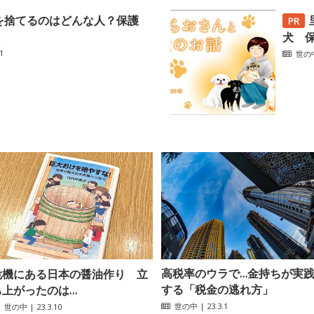
を捨てるのはどんな人？保護
犬 
1
世の
高税率のウラで…金持ちが実
危機にある日本の醤油作り 立
する「税金の逃れ方」
ち上がったのは…
世の中
| 23.3.1
世の中
| 23.3.10