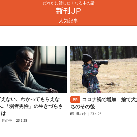
だれかに話したくなる本の話
人気記事
言えない、わかってもらえな
コロナ禍で増加 捨て犬
い…「弱者男性」の生きづらさ
ちのその後
とは
世の中
| 23.4.28
世の中
| 23.5.28