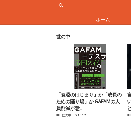
ホーム
世の中
「衰退のはじまり」か「成長の
ための踊り場」か GAFAMの人
員削減が意...
世の中
| 23.6.12