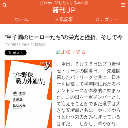
だれかに話したくなる本の話
ホーム
人気記事
カテゴリー
“甲子園のヒーローたち”の栄光と挫折、そして今
2010年3月26日 22時配信
今日、３月２６日はプロ野球
セ・リーグの開幕日。 先週開
幕したパ・リーグと共に、日本
一を目指して半年間にわたるペ
ナントレースが本格的に始まっ
た。この日を一軍メンバーとし
て迎えることができた選手は大
きな安堵感と共に、やってやろ
うという気力がみなぎっている
はずだ。 しかし、華やかな...