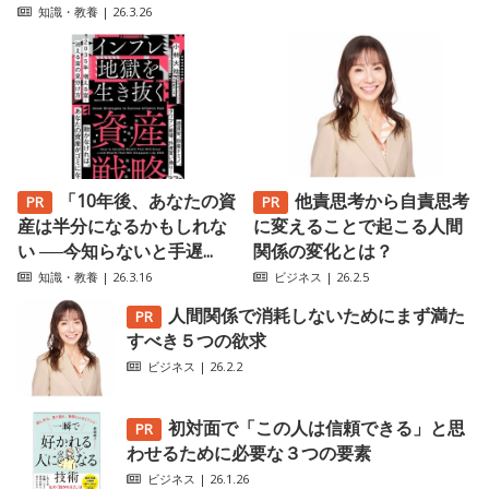
知識・教養
| 26.3.26
「10年後、あなたの資
他責思考から自責思考
産は半分になるかもしれな
に変えることで起こる人間
い ──今知らないと手遅...
関係の変化とは？
知識・教養
| 26.3.16
ビジネス
| 26.2.5
人間関係で消耗しないためにまず満た
すべき５つの欲求
ビジネス
| 26.2.2
初対面で「この人は信頼できる」と思
わせるために必要な３つの要素
ビジネス
| 26.1.26