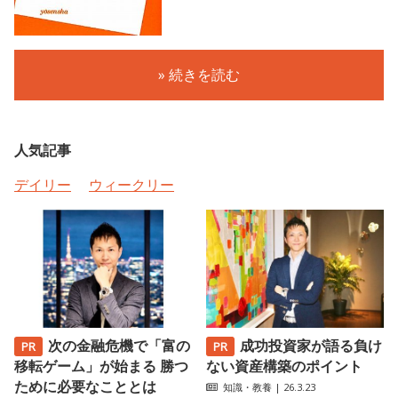
» 続きを読む
人気記事
デイリー
ウィークリー
次の金融危機で「富の
成功投資家が語る負け
移転ゲーム」が始まる 勝つ
ない資産構築のポイント
ために必要なこととは
知識・教養
| 26.3.23