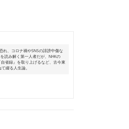
恐れ、コロナ禍やSNSの誹謗中傷な
を読み解く第一人者だが、NHKの
『自省録』を取り上げるなど、古今東
ねて綴る人生論。