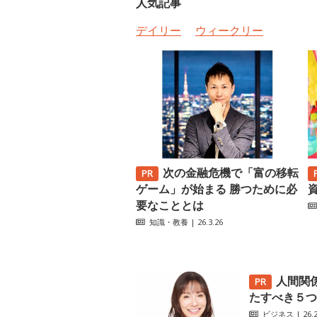
人気記事
デイリー
ウィークリー
次の金融危機で「富の移転
ゲーム」が始まる 勝つために必
要なこととは
知識・教養
| 26.3.26
人間関
たすべき５つ
ビジネス
| 26.2