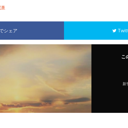
記事
k でシェア
Twi
こ
新