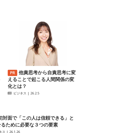
他責思考から自責思考に変
─
えることで起こる人間関係の変
化とは？
ビジネス
| 26.2.5
初対面で「この人は信頼できる」と
せるために必要な３つの要素
ネス
| 26.1.26