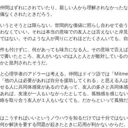
仲間はずれにされていたり、親しい人から理解されなかったな
儀なくされたときだろう。
いうとそうとは限らない。世間的な価値に照らし合わせて会う
わなくていい。それは本当の意味での友人とは言えないと岸見
ではない。そのような人が周りにどれほどたくさんいても、自
件も付けずに、何があっても味方になる人。その意味で言えば
Sで書いたところ、友人がいないのは人と人とが敵対している
かと批判されたそうだ。
心理学者のアドラーは考える。仲間はドイツ語では「Mitmen
「他の人は必要があれば自分を援助してくれる」と思える人は
せる人に共同体感覚があるのであって、友人の多さと共同体感
あれば、友達が一人もいなかったとしても、孤独感を感じない
絡を取り合う友人が１人もいなくても、だからといって孤独だ
はこうすればいいというノウハウを知るだけでは十分ではない
何か解決を要する問題が起きたときに応用が利かないからだ。