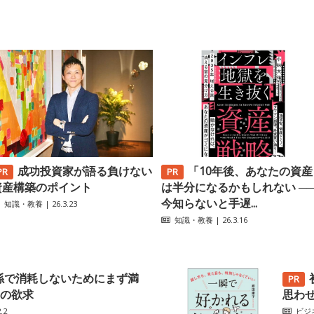
成功投資家が語る負けない
「10年後、あなたの資産
資産構築のポイント
は半分になるかもしれない ─
今知らないと手遅...
知識・教養
| 26.3.23
知識・教養
| 26.3.16
係で消耗しないためにまず満
の欲求
思わ
.2
ビジ