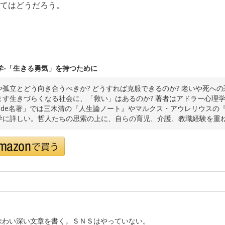
てはどうだろう。
学-「生きる勇気」を持つために
や孤立とどう向き合うべきか? どうすれば克服できるのか? 老いや死への
ます生きづらくなる社会に、「救い」はあるのか? 著者はアドラー心理学
0分de名著」では三木清の『人生論ノート』やマルクス・アウレリウスの
学に詳しい。哲人たちの思索の上に、自らの育児、介護、教職経験を重
味わい深い文章を書く。ＳＮＳはやっていない。