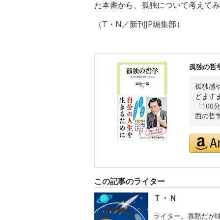
た本書から、孤独について考えてみ
（T・N／新刊JP編集部）
孤独の哲
孤独感
どます
「10
西の哲
この記事のライター
Ｔ・Ｎ
ライター。寡黙だが