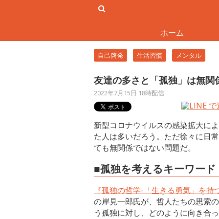
ホーム
自己啓発
生活習慣
メンタル
友達の多さと「孤独」は無関
2022年7月15日 18時配信
新型コロナウイルスの感染拡大によ
た人は多いだろう。ただ徐々に日常
ても無関係ではない問題だ。
■孤独を考えるキーワード
『孤独の哲学-「生きる勇気」を持
の岸見一郎氏が、哲人たちの思索の
う孤独に対し、どのように向き合っ