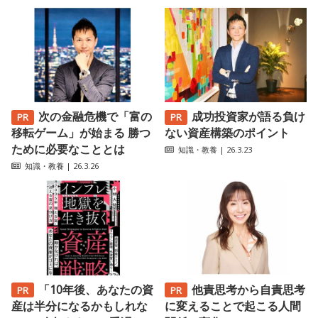
次の金融危機で「富の
成功投資家が語る負け
移転ゲーム」が始まる 勝つ
ない資産構築のポイント
ために必要なこととは
知識・教養
| 26.3.23
知識・教養
| 26.3.26
「10年後、あなたの資
他責思考から自責思考
産は半分になるかもしれな
に変えることで起こる人間