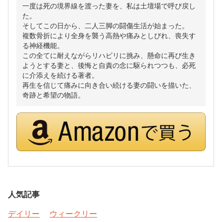
一度は死の境界線を渡った妻を、私は土壇場で呼び戻し
た。
そしてこの日から、二人三脚の闘傷生活が始まった。
複数骨折により全身を襲う高熱や痛みとしびれ、喪失す
る神経機能。
この全てに耐えながらリハビリに挑み、懸命に再び生き
ようとする妻と、後悔と自責の念に駆られつつも、必死
に介添えを続ける著者。
再生を信じて痛みに向き合い続ける妻の闘いを描いた、
奇跡と希望の物語。
人気記事
デイリー
ウィークリー