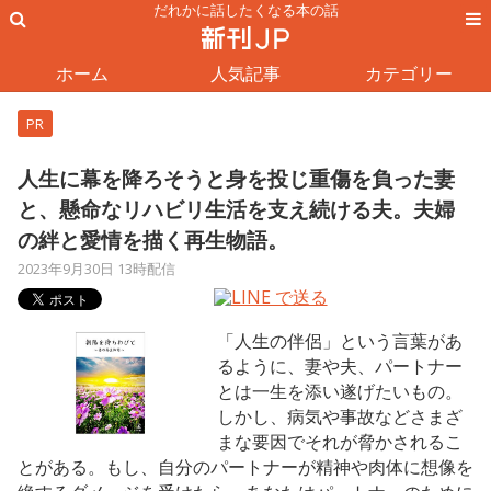
だれかに話したくなる本の話
ホーム
人気記事
カテゴリー
PR
人生に幕を降ろそうと身を投じ重傷を負った妻
と、懸命なリハビリ生活を支え続ける夫。夫婦
の絆と愛情を描く再生物語。
2023年9月30日 13時配信
「人生の伴侶」という言葉があ
るように、妻や夫、パートナー
とは一生を添い遂げたいもの。
しかし、病気や事故などさまざ
まな要因でそれが脅かされるこ
とがある。もし、自分のパートナーが精神や肉体に想像を