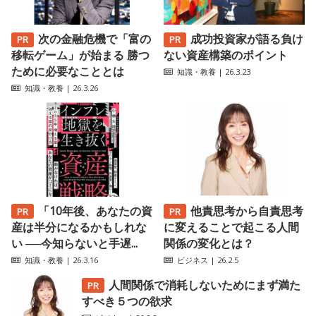
次の金融危機で「富の
成功投資家が語る負け
移転ゲーム」が始まる 勝つ
ない資産構築のポイント
ために必要なこととは
知識・教養
| 26.3.23
知識・教養
| 26.3.26
「10年後、あなたの資
他責思考から自責思考
産は半分になるかもしれな
に変えることで起こる人間
い ──今知らないと手遅...
関係の変化とは？
知識・教養
| 26.3.16
ビジネス
| 26.2.5
人間関係で消耗しないためにまず満た
すべき５つの欲求