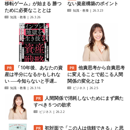
移転ゲーム」が始まる 勝つ
ない資産構築のポイント
ために必要なこととは
知識・教養
| 26.3.23
知識・教養
| 26.3.26
「10年後、あなたの資
他責思考から自責思考
産は半分になるかもしれな
に変えることで起こる人間
い ──今知らないと手遅...
関係の変化とは？
知識・教養
| 26.3.16
ビジネス
| 26.2.5
人間関係で消耗しないためにまず満た
すべき５つの欲求
ビジネス
| 26.2.2
初対面で「この人は信頼できる」と思