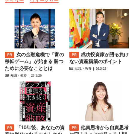
デイリー
ウィークリー
次の金融危機で「富の
成功投資家が語る負け
移転ゲーム」が始まる 勝つ
ない資産構築のポイント
ために必要なこととは
知識・教養
| 26.3.23
知識・教養
| 26.3.26
「10年後、あなたの資
他責思考から自責思考