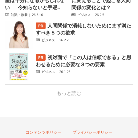
産は半分になるかもしれな
に変えることで起こる人間
い ──今知らないと手遅...
関係の変化とは？
知識・教養
| 26.3.16
ビジネス
| 26.2.5
人間関係で消耗しないためにまず満た
すべき５つの欲求
ビジネス
| 26.2.2
初対面で「この人は信頼できる」と思
わせるために必要な３つの要素
ビジネス
| 26.1.26
もっと読む
コンテンツポリシー
プライバシーポリシー