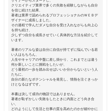
ザイナーからスタートし、
クリエイティブ業界で多くの失敗を経験しながらも自分
を信じ続けた結果、
著者は業界で認められるプロフェッショナルのＷＥＢデ
ザイナーに成長しました。
その過程で学んだダメな自分を受け入れながらも向上心
を持ち続け、
少しずつ自分を成長させていく具体的な方法を紹介して
います。
著者のリアルな姿は自分に自信が持てずに悩んでいる若
い人はもちろん、
人生やキャリアの中盤に差し掛かり、これまでとは違う
何か新しいことに挑戦をしたいが、
どう最初の一歩を踏み出せばいいか分からないという人
たちに、
自分の新たなポテンシャルを発見し、情熱を注ぐきっか
けとなるはずです。
本書は決して成功の物語ではありません。
著者が恥ずかしい失敗をしたときに内面とどう向き合
い、
どのようにして生活と仕事の質を高めたのかが細やかに