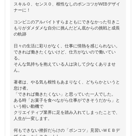
スキル０、センス０、根性なしのポンコツがWEBデザイ
ナーに！
コンビニのアルバイトすらまともにできなかった引きこ
もりがダメダメな自分に挑んだどん底からの挑戦と成長
の軌跡
日々の生活に彩りがなく、仕事に情熱を感じられない。
できれば働きたくないけど、仕方がないので働いてい
る。
そんな気持ちを抱えている人は決して少なくありませ
ん。
著者は、やる気も根性もあまりなく、どちらかというと
怠け者。
「できれば働きたくない」と思っていた一人でした。
ある時「お菓子を食べながら仕事ができそうだから」と
いう軽い動機で
クリエイティブ業界に足を踏み入れてしまったことで、
人生が一変します。
何もできない挫折だらけの「ポンコツ」見習いＷＥＢデ