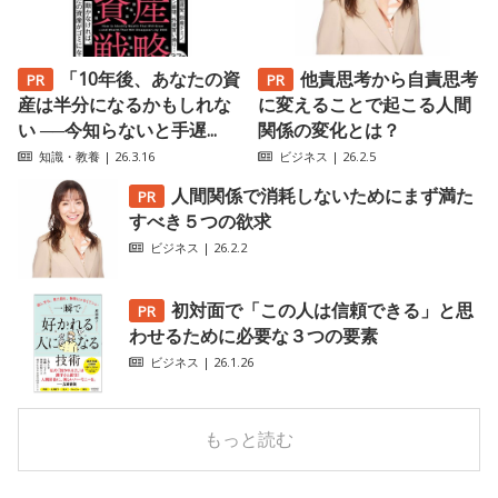
「10年後、あなたの資
他責思考から自責思考
産は半分になるかもしれな
に変えることで起こる人間
い ──今知らないと手遅...
関係の変化とは？
知識・教養
| 26.3.16
ビジネス
| 26.2.5
人間関係で消耗しないためにまず満た
すべき５つの欲求
ビジネス
| 26.2.2
初対面で「この人は信頼できる」と思
わせるために必要な３つの要素
ビジネス
| 26.1.26
もっと読む