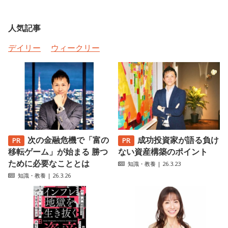
人気記事
デイリー
ウィークリー
次の金融危機で「富の
成功投資家が語る負け
移転ゲーム」が始まる 勝つ
ない資産構築のポイント
ために必要なこととは
知識・教養
| 26.3.23
知識・教養
| 26.3.26