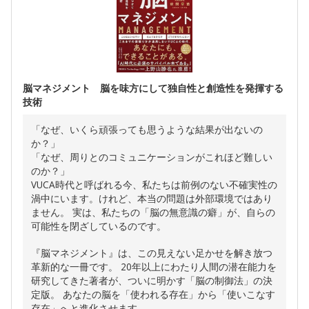
脳マネジメント 脳を味方にして独自性と創造性を発揮する
技術
「なぜ、いくら頑張っても思うような結果が出ないの
か？」
「なぜ、周りとのコミュニケーションがこれほど難しい
のか？」
VUCA時代と呼ばれる今、私たちは前例のない不確実性の
渦中にいます。けれど、本当の問題は外部環境ではあり
ません。 実は、私たちの「脳の無意識の癖」が、自らの
可能性を閉ざしているのです。
『脳マネジメント』は、この見えない足かせを解き放つ
革新的な一冊です。 20年以上にわたり人間の潜在能力を
研究してきた著者が、ついに明かす「脳の制御法」の決
定版。 あなたの脳を「使われる存在」から「使いこなす
存在」へと進化させます。