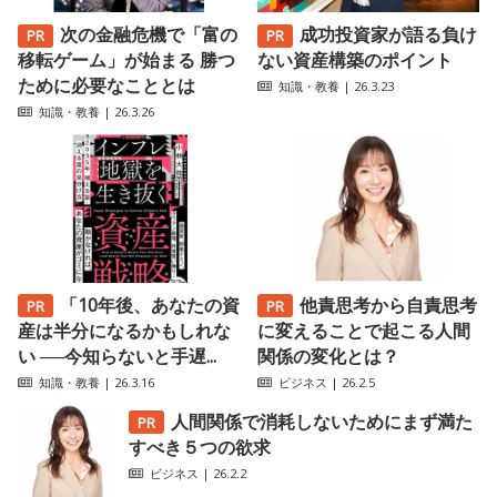
次の金融危機で「富の
成功投資家が語る負け
移転ゲーム」が始まる 勝つ
ない資産構築のポイント
ために必要なこととは
知識・教養
| 26.3.23
知識・教養
| 26.3.26
「10年後、あなたの資
他責思考から自責思考
産は半分になるかもしれな
に変えることで起こる人間
い ──今知らないと手遅...
関係の変化とは？
知識・教養
| 26.3.16
ビジネス
| 26.2.5
人間関係で消耗しないためにまず満た
すべき５つの欲求
ビジネス
| 26.2.2