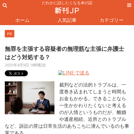
だれかに話したくなる本の話
ホーム
人気記事
カテゴリー
PR
無罪を主張する容疑者の無理筋な主張に弁護士
はどう対処する？
2025年4月9日 18時配信
裁判などの法的トラブルは、一
度巻き込まれてしまうと時間も
お金もかかる。できることなら
一生かかわりたくないと考える
のが人情というものだが、離婚
や遺産相続、近所とのトラブル
など、訴訟の芽は日常生活のあちこちに潜んでいるのも事
実である。