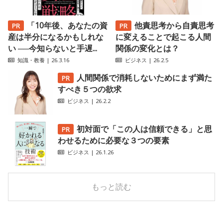
「10年後、あなたの資
他責思考から自責思考
産は半分になるかもしれな
に変えることで起こる人間
い ──今知らないと手遅...
関係の変化とは？
知識・教養
| 26.3.16
ビジネス
| 26.2.5
人間関係で消耗しないためにまず満た
すべき５つの欲求
ビジネス
| 26.2.2
初対面で「この人は信頼できる」と思
わせるために必要な３つの要素
ビジネス
| 26.1.26
もっと読む