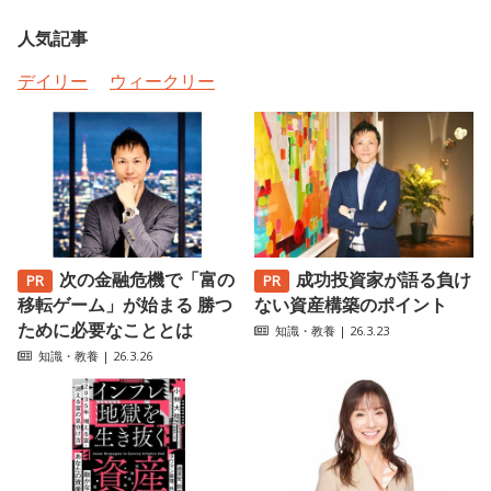
人気記事
デイリー
ウィークリー
次の金融危機で「富の
成功投資家が語る負け
移転ゲーム」が始まる 勝つ
ない資産構築のポイント
ために必要なこととは
知識・教養
| 26.3.23
知識・教養
| 26.3.26