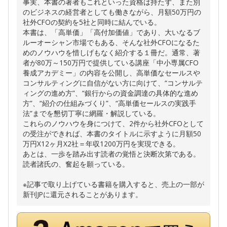
事実、本書の著者もこれといった資格は持たず、また別
のビジネスの経営者としても働きながら、月額50万円の
社外CFOの契約を5社と同時に結んでいる。
本書は、「高単価」「高付加価値」であり、大いなるブ
ルーオーシャン市場でもある、そんな社外CFOになるた
めのノウハウを惜しげもなく紹介する１冊だ。通常、著
者が80万～150万円で提供している講座「中小専属CFO
養成アカデミー」の内容を公開し、高単価なセールスや
コンサルティングに自信がない方に向けて、“コンサルテ
ィングの進め方”、“銀行からの資金調達の具体的な進め
方”、“紹介の仕組みづくり”、“高単価セールスの実践手
法”までを懇切丁寧に網羅・解説している。
これらのノウハウを身につけて、2件から社外CFOとして
の受注ができれば、本書のタイトルに示すように月額50
万円X12ヶ月X2社＝年収1200万円を実現できる。
あとは、一歩を踏み出す読者の覚悟と決断次第である。
読者諸氏の、奮起を願っている。
※記事で取り上げている書籍を購入すると、売上の一部が
新刊JPに還元されることがあります。