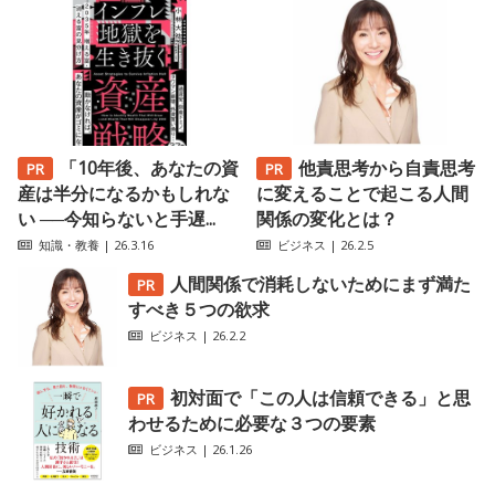
「10年後、あなたの資
他責思考から自責思考
産は半分になるかもしれな
に変えることで起こる人間
い ──今知らないと手遅...
関係の変化とは？
知識・教養
| 26.3.16
ビジネス
| 26.2.5
人間関係で消耗しないためにまず満た
すべき５つの欲求
ビジネス
| 26.2.2
初対面で「この人は信頼できる」と思
わせるために必要な３つの要素
ビジネス
| 26.1.26