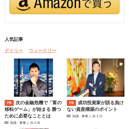
人気記事
デイリー
ウィークリー
次の金融危機で「富の
成功投資家が語る負け
移転ゲーム」が始まる 勝つ
ない資産構築のポイント
ために必要なこととは
知識・教養
| 26.3.23
知識・教養
| 26.3.26