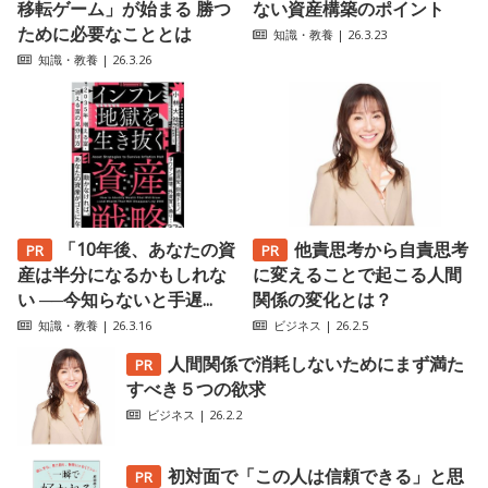
移転ゲーム」が始まる 勝つ
ない資産構築のポイント
ために必要なこととは
知識・教養
| 26.3.23
知識・教養
| 26.3.26
「10年後、あなたの資
他責思考から自責思考
産は半分になるかもしれな
に変えることで起こる人間
い ──今知らないと手遅...
関係の変化とは？
知識・教養
| 26.3.16
ビジネス
| 26.2.5
人間関係で消耗しないためにまず満た
すべき５つの欲求
ビジネス
| 26.2.2
初対面で「この人は信頼できる」と思