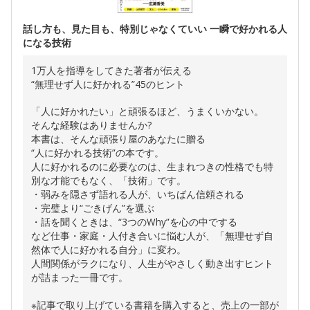
話し方も、見た目も、特別じゃなくていい 一瞬で好かれる人
になる技術
1万人を指導をしてきた著者が伝える
“無理せず人に好かれる”45のヒント
「人に好かれたい」と頑張るほど、うまくいかない。
そんな経験はありませんか?
本書は、そんな頑張り屋のあなたに贈る
“人に好かれる技術”の本です。
人に好かれるのに必要なのは、生まれつきの性格でも特
別な才能でもなく、「技術」です。
・弱みを隠さず語れる人が、いちばん信頼される
・完璧より“ごきげん”を選ぶ
・話を聞くときは、“3つのWhy”を心の中でする
など仕事・家庭・人付き合いに悩む人が、「無理せず自
然体で人に好かれる自分」に変わ。
人間関係がラクになり、人生がやさしく動き出すヒント
が詰まった一冊です。
※記事で取り上げている書籍を購入すると、売上の一部が