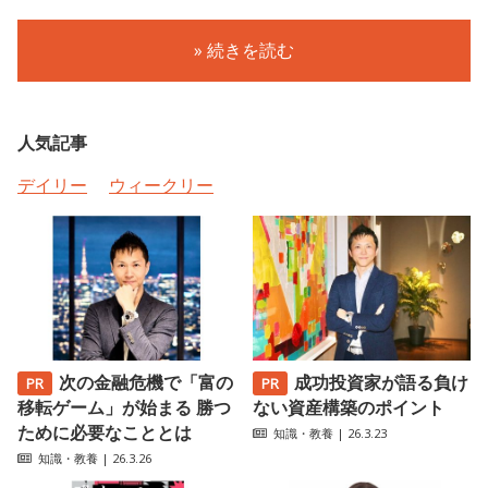
» 続きを読む
人気記事
デイリー
ウィークリー
次の金融危機で「富の
成功投資家が語る負け
移転ゲーム」が始まる 勝つ
ない資産構築のポイント
ために必要なこととは
知識・教養
| 26.3.23
知識・教養
| 26.3.26