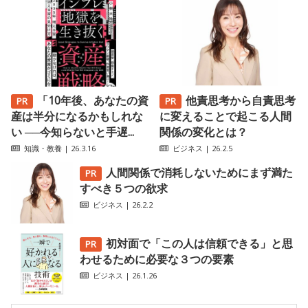
「10年後、あなたの資
他責思考から自責思考
産は半分になるかもしれな
に変えることで起こる人間
い ──今知らないと手遅...
関係の変化とは？
知識・教養
| 26.3.16
ビジネス
| 26.2.5
人間関係で消耗しないためにまず満た
すべき５つの欲求
ビジネス
| 26.2.2
初対面で「この人は信頼できる」と思
わせるために必要な３つの要素
ビジネス
| 26.1.26