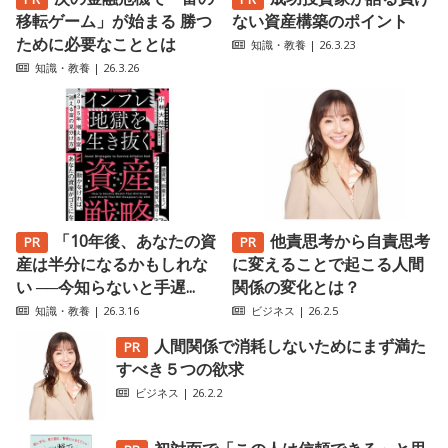
移転ゲーム」が始まる 勝つ
ない資産構築のポイント
ために必要なこととは
知識・教養
| 26.3.23
知識・教養
| 26.3.26
「10年後、あなたの資
他責思考から自責思考
産は半分になるかもしれな
に変えることで起こる人間
い ──今知らないと手遅...
関係の変化とは？
知識・教養
| 26.3.16
ビジネス
| 26.2.5
人間関係で消耗しないためにまず満た
すべき５つの欲求
ビジネス
| 26.2.2