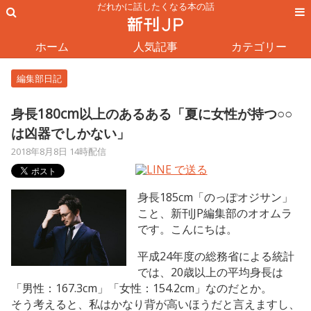
だれかに話したくなる本の話
ホーム
人気記事
カテゴリー
編集部日記
身長180cm以上のあるある「夏に女性が持つ○○
は凶器でしかない」
2018年8月8日 14時配信
身長185cm「のっぽオジサン」
こと、新刊JP編集部のオオムラ
です。こんにちは。
平成24年度の総務省による統計
では、20歳以上の平均身長は
「男性：167.3cm」「女性：154.2cm」なのだとか。
そう考えると、私はかなり背が高いほうだと言えますし、