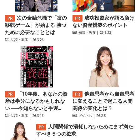
次の金融危機で「富の
成功投資家が語る負け
移転ゲーム」が始まる 勝つ
ない資産構築のポイント
ために必要なこととは
知識・教養
| 26.3.23
知識・教養
| 26.3.26
「10年後、あなたの資
他責思考から自責思考
産は半分になるかもしれな
に変えることで起こる人間
い ──今知らないと手遅...
関係の変化とは？
知識・教養
| 26.3.16
ビジネス
| 26.2.5
人間関係で消耗しないためにまず満た
すべき５つの欲求