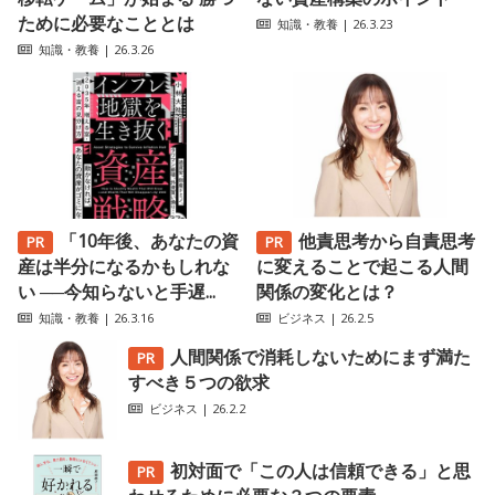
ために必要なこととは
知識・教養
| 26.3.23
知識・教養
| 26.3.26
「10年後、あなたの資
他責思考から自責思考
産は半分になるかもしれな
に変えることで起こる人間
い ──今知らないと手遅...
関係の変化とは？
知識・教養
| 26.3.16
ビジネス
| 26.2.5
人間関係で消耗しないためにまず満た
すべき５つの欲求
ビジネス
| 26.2.2
初対面で「この人は信頼できる」と思