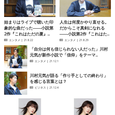
始まりはライブで聴いた印
人生は何度かやり直せる。
象的な曲だった――小説第
だからこそ真剣になれる
2作『これはただの夏』...
――小説第2作『これはた...
エンタメ
| 21.8.22
エンタメ
| 21.8.29
「自分は何も信じられない人だった」川村
元気が新作小説で「信仰」をテーマ...
エンタメ
| 21.12.1
川村元気が語る「作り手としての終わり」
を感じる言葉とは？
ビジネス
| 21.12.4