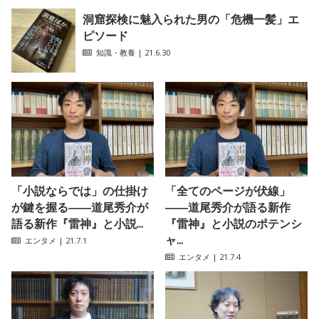
洞窟探検に魅入られた男の「危機一髪」エ
ピソード
知識・教養
| 21.6.30
「小説ならでは」の仕掛け
「全てのページが伏線」
が鍵を握る――道尾秀介が
――道尾秀介が語る新作
語る新作『雷神』と小説...
『雷神』と小説のポテンシ
ャ...
エンタメ
| 21.7.1
エンタメ
| 21.7.4