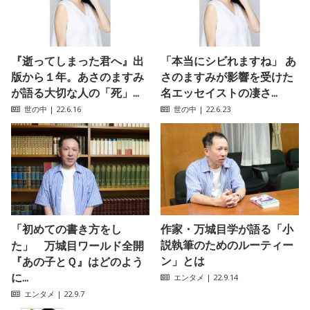
『逝ってしまった君へ』出
「本当にシビれますね」 あ
版から１年。あさのますみ
さのますみが影響を受けた
が語る大切な人の「死」...
名エッセイストの凄さ...
世の中
| 22.6.16
世の中
| 22.6.23
「初めての書き方をし
作家・万城目学が語る「小
説執筆のためのルーティー
た」 万城目ワールド全開
ン」とは
『あの子とＱ』はどのよう
に...
エンタメ
| 22.9.14
エンタメ
| 22.9.7