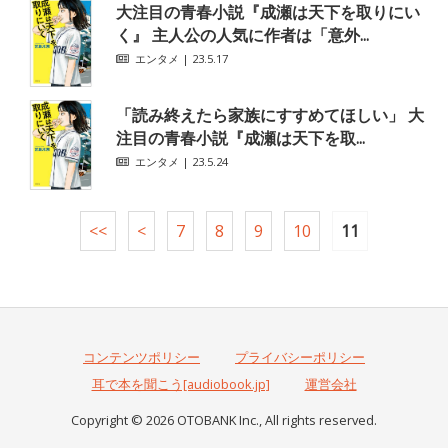
大注目の青春小説『成瀬は天下を取りにい
く』 主人公の人気に作者は「意外...
エンタメ
| 23.5.17
「読み終えたら家族にすすめてほしい」 大
注目の青春小説『成瀬は天下を取...
エンタメ
| 23.5.24
<<
<
7
8
9
10
11
コンテンツポリシー
プライバシーポリシー
耳で本を聞こう[audiobook.jp]
運営会社
Copyright © 2026 OTOBANK Inc., All rights reserved.