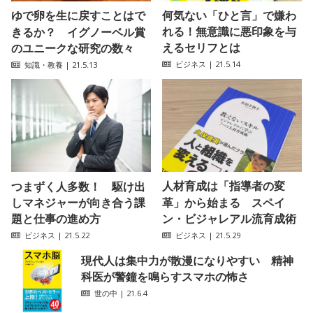
ゆで卵を生に戻すことはで
何気ない「ひと言」で嫌わ
れる！無意識に悪印象を与
きるか？ イグノーベル賞
えるセリフとは
のユニークな研究の数々
ビジネス
| 21.5.14
知識・教養
| 21.5.13
人材育成は「指導者の変
つまずく人多数！ 駆け出
しマネジャーが向き合う課
革」から始まる スペイ
題と仕事の進め方
ン・ビジャレアル流育成術
ビジネス
| 21.5.22
ビジネス
| 21.5.29
現代人は集中力が散漫になりやすい 精神
科医が警鐘を鳴らすスマホの怖さ
世の中
| 21.6.4