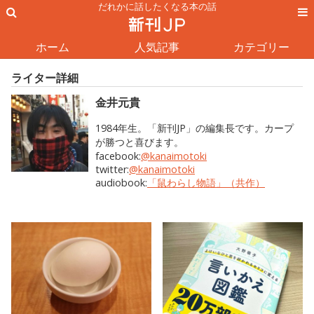
だれかに話したくなる本の話
ホーム
人気記事
カテゴリー
ライター詳細
金井元貴
1984年生。「新刊JP」の編集長です。カープ
が勝つと喜びます。
facebook:
@kanaimotoki
twitter:
@kanaimotoki
audiobook:
「鼠わらし物語」（共作）