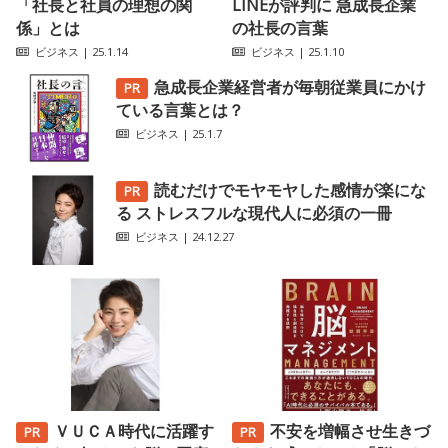
「社長と社員の理想の関
LINEが評判に 急成長企業
係」とは
の社長の言葉
ビジネス
| 25.1.14
ビジネス
| 25.1.10
急成長企業経営者が毎朝従業員にかけ
ている言葉とは？
ビジネス
| 25.1.7
読むだけでモヤモヤした感情が楽にな
る ストレスフルな現代人に必須の一冊
ビジネス
| 24.12.27
ＶＵＣＡ時代に活躍す
不安を増幅させ生きづ