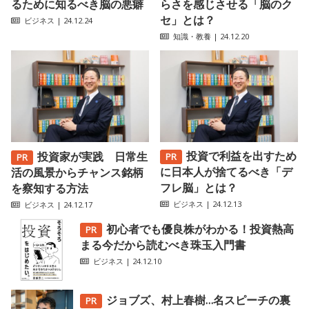
るために知るべき脳の悪癖
らさを感じさせる「脳のク
セ」とは？
ビジネス
| 24.12.24
知識・教養
| 24.12.20
投資で利益を出すため
投資家が実践 日常生
に日本人が捨てるべき「デ
活の風景からチャンス銘柄
フレ脳」とは？
を察知する方法
ビジネス
| 24.12.13
ビジネス
| 24.12.17
初心者でも優良株がわかる！投資熱高
まる今だから読むべき珠玉入門書
ビジネス
| 24.12.10
ジョブズ、村上春樹…名スピーチの裏