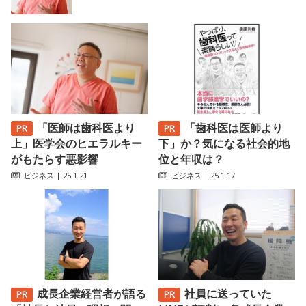
「医師は歯科医より
「歯科医は医師より
上」医学会のヒエラルキー
下」か？気になる社会的地
がもたらす悪影響
位と年収は？
ビジネス
| 25.1.21
ビジネス
| 25.1.17
成長企業経営者が語る
社員に送っていた