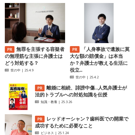
無罪を主張する容疑者
「人身事故で遺族に莫
の無理筋な主張に弁護士は
大な額の賠償金」は本当
どう対処する？
か？弁護士が教える生活に
役立...
世の中
| 25.4.9
世の中
| 25.4.2
離婚に相続、誹謗中傷…人気弁護士が
法的トラブルへの対処知識を伝授
知識・教養
| 25.3.26
レッドオーシャン？歯科医での開業で
成功するために必要なこと
ビジネス
| 25.1.24