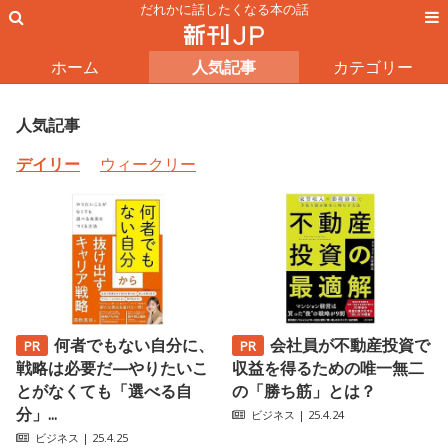
だれかに話したくなる本の話
ホーム
人気記事
カテゴリー
人気記事
デイリー
ウィークリー
何者でもない自分に、
会社員が不動産投資で
戦略は必要だ—やりたいこ
収益を得るための唯一無二
とがなくても「選べる自
の「勝ち筋」とは？
分」...
ビジネス
| 25.4.24
ビジネス
| 25.4.25