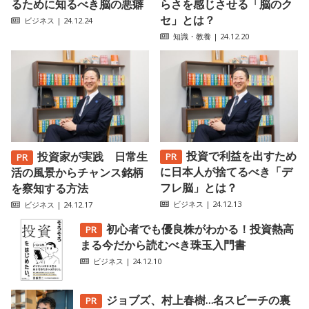
るために知るべき脳の悪癖
らさを感じさせる「脳のク
セ」とは？
ビジネス
| 24.12.24
知識・教養
| 24.12.20
投資で利益を出すため
投資家が実践 日常生
に日本人が捨てるべき「デ
活の風景からチャンス銘柄
フレ脳」とは？
を察知する方法
ビジネス
| 24.12.13
ビジネス
| 24.12.17
初心者でも優良株がわかる！投資熱高
まる今だから読むべき珠玉入門書
ビジネス
| 24.12.10
ジョブズ、村上春樹…名スピーチの裏