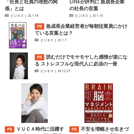
「社長と社員の理想の関
LINEが評判に 急成長企業
係」とは
の社長の言葉
ビジネス
| 25.1.14
ビジネス
| 25.1.10
急成長企業経営者が毎朝従業員にかけ
ている言葉とは？
ビジネス
| 25.1.7
読むだけでモヤモヤした感情が楽にな
る ストレスフルな現代人に必須の一冊
ビジネス
| 24.12.27
ＶＵＣＡ時代に活躍す
不安を増幅させ生きづ