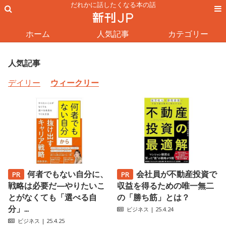
だれかに話したくなる本の話
ホーム
人気記事
カテゴリー
人気記事
デイリー
ウィークリー
何者でもない自分に、
会社員が不動産投資で
戦略は必要だ—やりたいこ
収益を得るための唯一無二
とがなくても「選べる自
の「勝ち筋」とは？
分」...
ビジネス
| 25.4.24
ビジネス
| 25.4.25