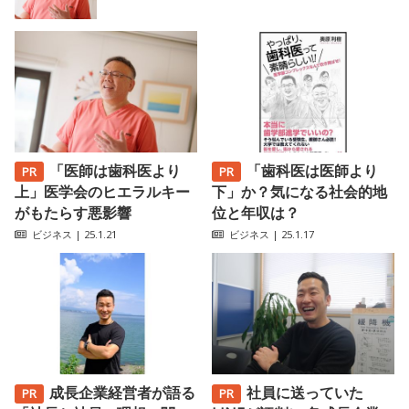
「医師は歯科医より
「歯科医は医師より
上」医学会のヒエラルキー
下」か？気になる社会的地
がもたらす悪影響
位と年収は？
ビジネス
| 25.1.21
ビジネス
| 25.1.17
成長企業経営者が語る
社員に送っていた