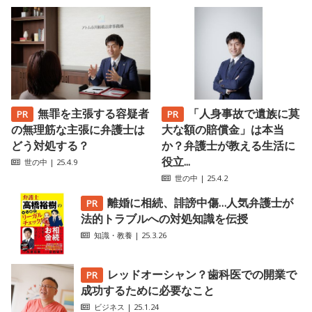
無罪を主張する容疑者
「人身事故で遺族に莫
の無理筋な主張に弁護士は
大な額の賠償金」は本当
どう対処する？
か？弁護士が教える生活に
役立...
世の中
| 25.4.9
世の中
| 25.4.2
離婚に相続、誹謗中傷…人気弁護士が
法的トラブルへの対処知識を伝授
知識・教養
| 25.3.26
レッドオーシャン？歯科医での開業で
成功するために必要なこと
ビジネス
| 25.1.24