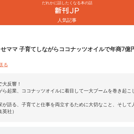
だれかに話したくなる本の話
人気記事
じらせママ 子育てしながらココナッツオイルで年商7億
で大反響！
がら起業、ココナッツオイルに着目して一大ブームを巻き起こ
家が語る、子育てと仕事を両立するために大切なこと、そして
集英社）