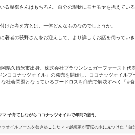
いる親御さんはもちろん、自分の現状にモヤモヤを抱えている
付けた考え方とは、一体どんなものなのでしょうか。
に著者の荻野さんをお迎えして、より詳しくお話を伺っていき
、福岡県久留米市出身。株式会社ブラウンシュガーファースト代表
バージンココナッツオイル」の発売を開始し、ココナッツオイル
大きな社会問題となっているフードロスを商売で解決すべく「#
ママ 子育てしながらココナッツオイルで年商7億円。
ッツオイルブームを巻き起こしたママ起業家が苦悩の末に見つけた「自