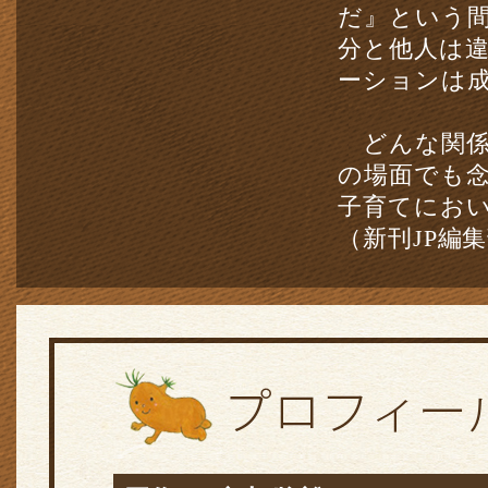
だ』という
分と他人は
ーションは
どんな関係
の場面でも
子育てにお
（新刊JP編