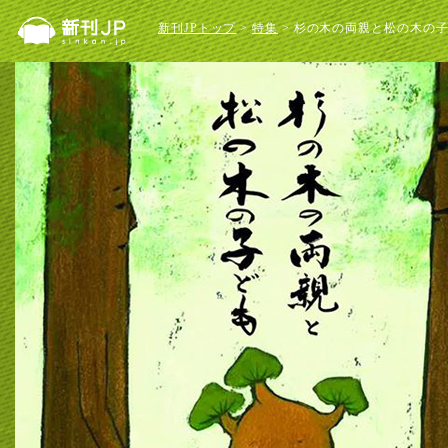
新刊JPトップ
>
特集
> 杉の木の両親と松の木の