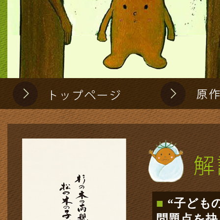
トップページ
杉の木の両親と松の木の子ど
■
“子ども
問題点を抉