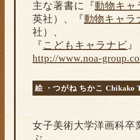
主な著書に『
動物キャ
英社）、『
動物キャラ
社）、
『
こどもキャラナビ
』
http://www.noa-group.co.
絵 ・つがね ちかこ Chikako T
女子美術大学洋画科卒
ぶ。