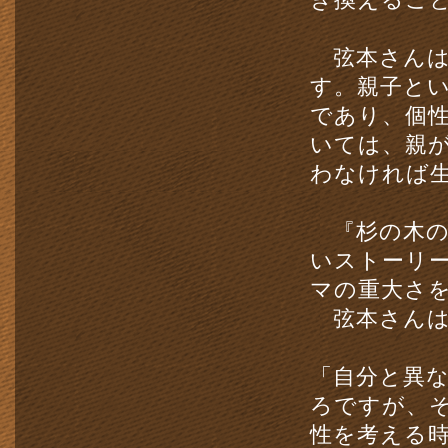
弦本さんは
す。親子と
であり、個
いては、親
わなければ
『杉の木の
いストーリ
マの重大さ
弦本さんは
「自分と異
ろですが、
性を考える