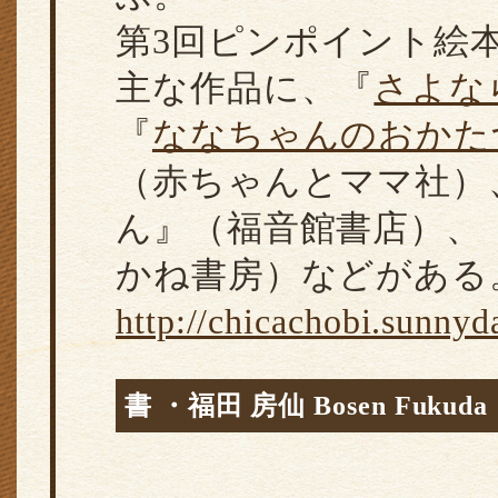
第3回ピンポイント絵
主な作品に、『
さよな
『
ななちゃんのおかた
（赤ちゃんとママ社）
ん』（福音館書店）、
かね書房）などがある
http://chicachobi.sunnyda
書 ・福田 房仙 Bosen Fukuda