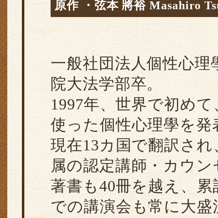
原作 ・弦本 將裕 Masahiro Ts
一般社団法人個性心理
院大法学部卒。
1997年、世界で初め
使った個性心理學を発
現在13カ国で翻訳さ
属の認定講師・カウンセ
著書も40冊を越え、累
での講演会も常に大盛