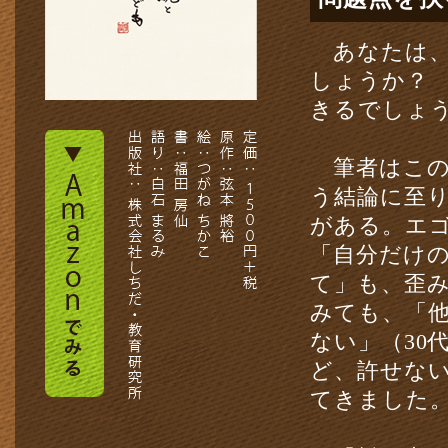
あなたは、
しょうか？
きるでしょ
Amazonでみる
定価： 1,500円＋税 原作：
筆者はこの
う結論に至
がある。エ
「自分だけ
て」も、歪
みても、「
ない」（30
ど、許せない
てきました