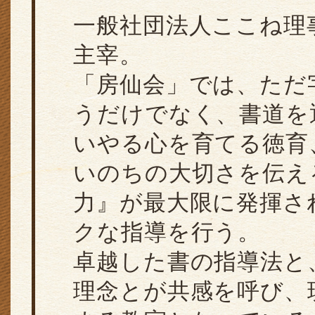
一般社団法人ここね理
主宰。
「房仙会」では、ただ
うだけでなく、書道を
いやる心を育てる徳育
いのちの大切さを伝え
力』が最大限に発揮さ
クな指導を行う。
卓越した書の指導法と
理念とが共感を呼び、