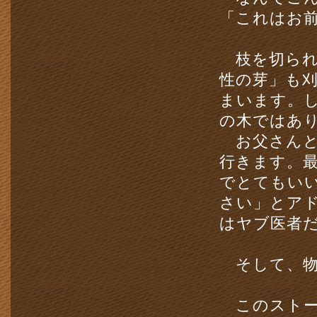
「これはお
枝を切られ
性の芽」も
まいます。
の木ではあ
お父さんと
行きます。
でとてもい
さい」とア
はヤブ医者
そして、物
このストー