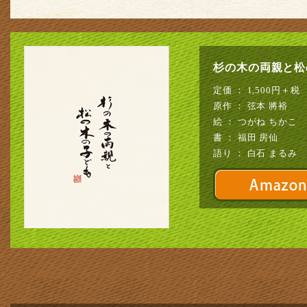
杉の木の両親と松の木の子ども
杉の木の両親と松
定価 ： 1,500円＋税
原作 ： 弦本 將裕
絵 ： つがね ちかこ
書 ： 福田 房仙
語り ： 白石 まるみ