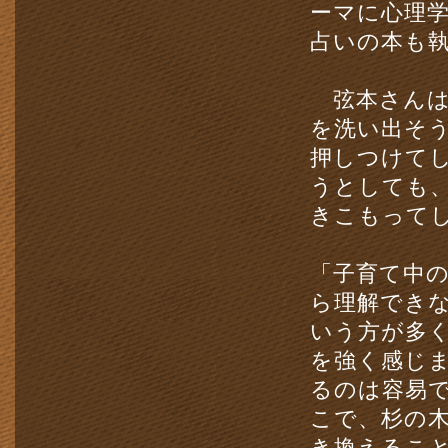
ーマに心理
占いの本も
弦本さんは
を洗い出そ
押しつけて
うとしても
きこもって
「子育て中
ら理解でき
いう方が多
を強く感じ
るのは容易
こで、杉の
き換えるこ