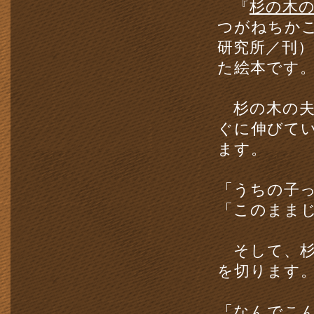
『
杉の木
つがねちか
研究所／刊
た絵本です
杉の木の夫
ぐに伸びて
ます。
「うちの子
「このまま
そして、杉
を切ります
「なんでこ