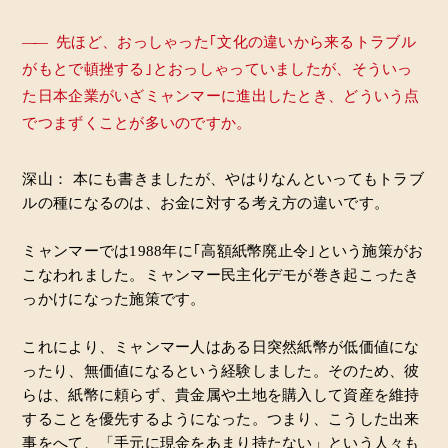
――
先ほど、おっしゃった｢文化の違いから来るトラブル
がもとで頓挫する｣とおっしゃっていましたが、そういっ
た日本企業がいざミャンマーに進出したとき、どういう点
でつまずくことが多いのですか。
深山： 本にも書きましたが、やはりなんといってもトラブ
ルの種になるのは、お金に対する考え方の違いです。
ミャンマーでは1988年に｢高額紙幣廃止令｣という施策がお
こなわれました。ミャンマー民主化デモが巻き起こったき
っかけになった施策です。
これにより、ミャンマー人はある日突然紙幣が低価値にな
ったり、無価値になるという経験しました。そのため、彼
らは、紙幣に頼らず、貴金属や土地を購入して資産を維持
することを優先するようになった。つまり、こうした出来
事をへて、「手元に現金をあまり持たない」という人々も