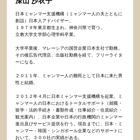
深山 沙衣子
日本ミャンマー支援機構（ミャンマー人の夫とともに
創設）日本人アドバイザー。
１９７９年東京都生まれ。神奈川県で育つ。
立教大学文学部心理学科卒業。
大学卒業後、マレーシアの国営企業日本支社で勤務。
その後広告代理店、出版社勤務を経て、フリーライタ
ーになる。
２０１１年、ミャンマー人の難民として日本に来た男
性と結婚。
２０１２年４月に日本ミャンマー支援機構を起業。ミ
ャンマー人の日本におけるトータルサポート（就職・
留学・法的手続き・書類作成・仕事紹介・住居紹介・
観光案内）、日本企業や日本の行政機関のミャンマー
進出及びサービス提供を行う。現在までに、日本・ミ
ャンマー・韓国・シンガポール企業などのサポートに
おいて、３００社の実績がある。