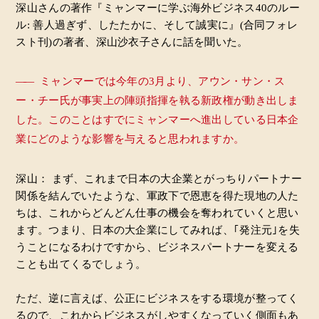
深山さんの著作『ミャンマーに学ぶ海外ビジネス40のルー
ル: 善人過ぎず、したたかに、そして誠実に』(合同フォレ
スト刊)の著者、深山沙衣子さんに話を聞いた。
――
ミャンマーでは今年の3月より、アウン・サン・ス
ー・チー氏が事実上の陣頭指揮を執る新政権が動き出しま
した。このことはすでにミャンマーへ進出している日本企
業にどのような影響を与えると思われますか。
深山： まず、これまで日本の大企業とがっちりパートナー
関係を結んでいたような、軍政下で恩恵を得た現地の人た
ちは、これからどんどん仕事の機会を奪われていくと思い
ます。つまり、日本の大企業にしてみれば、｢発注元｣を失
うことになるわけですから、ビジネスパートナーを変える
ことも出てくるでしょう。
ただ、逆に言えば、公正にビジネスをする環境が整ってく
るので、これからビジネスがしやすくなっていく側面もあ