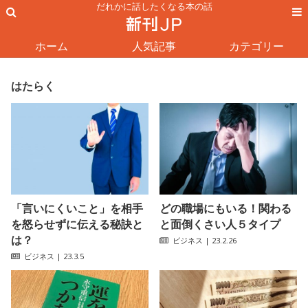
だれかに話したくなる本の話
ホーム
人気記事
カテゴリー
はたらく
「言いにくいこと」を相手
どの職場にもいる！関わる
を怒らせずに伝える秘訣と
と面倒くさい人５タイプ
は？
ビジネス
| 23.2.26
ビジネス
| 23.3.5