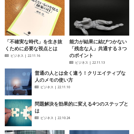
「不確実な時代」を生き抜
能力が結果に結びつかない
くために必要な視点とは
「残念な人」共通する３つ
のポイント
ビジネス
| 22.11.16
ビジネス
| 22.11.13
普通の人とは全く違う！クリエイティブな
人のメモの使い方
ビジネス
| 22.11.10
問題解決を効果的に変える4つのステップと
は
ビジネス
| 22.10.24