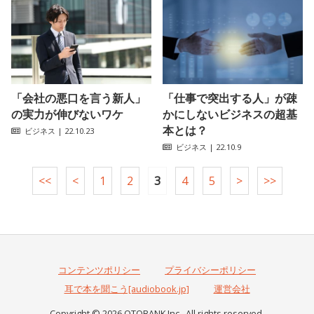
「会社の悪口を言う新人」
「仕事で突出する人」が疎
の実力が伸びないワケ
かにしないビジネスの超基
本とは？
ビジネス
| 22.10.23
ビジネス
| 22.10.9
<<
<
1
2
3
4
5
>
>>
コンテンツポリシー
プライバシーポリシー
耳で本を聞こう[audiobook.jp]
運営会社
Copyright © 2026 OTOBANK Inc., All rights reserved.