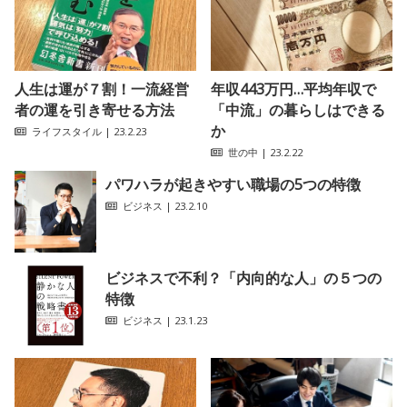
人生は運が７割！一流経営
年収443万円…平均年収で
者の運を引き寄せる方法
「中流」の暮らしはできる
か
ライフスタイル
| 23.2.23
世の中
| 23.2.22
パワハラが起きやすい職場の5つの特徴
ビジネス
| 23.2.10
ビジネスで不利？「内向的な人」の５つの
特徴
ビジネス
| 23.1.23