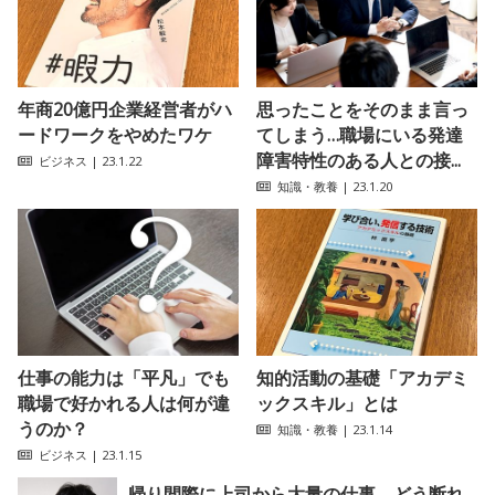
年商20億円企業経営者がハ
思ったことをそのまま言っ
ードワークをやめたワケ
てしまう…職場にいる発達
障害特性のある人との接...
ビジネス
| 23.1.22
知識・教養
| 23.1.20
仕事の能力は「平凡」でも
知的活動の基礎「アカデミ
職場で好かれる人は何が違
ックスキル」とは
うのか？
知識・教養
| 23.1.14
ビジネス
| 23.1.15
帰り間際に上司から大量の仕事。どう断れ