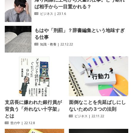
ば相手から一目置かれる？
ビジネス
| 23.1.6
もはや「刑罰」？辞書編集という地味すぎ
る仕事
知識・教養
| 22.12.22
支店長に嫌われた銀行員が
面倒なことを先延ばしにし
背負う「外れない十字架」
ないための３つの法則
とは
ビジネス
| 22.11.22
世の中
| 22.12.8