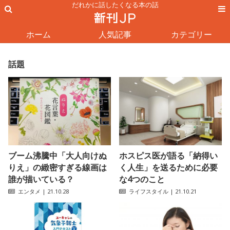
だれかに話したくなる本の話
ホーム
人気記事
カテゴリー
話題
ブーム沸騰中「大人向けぬ
ホスピス医が語る「納得い
りえ」の緻密すぎる線画は
く人生」を送るために必要
誰が描いている？
な4つのこと
エンタメ
| 21.10.28
ライフスタイル
| 21.10.21