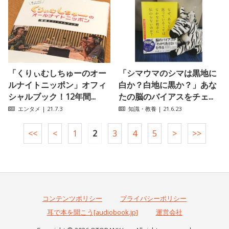
「くりぃむしちゅーのオー
「シマウマのシマは黒地に
ルナイトニッポン」オフィ
白か？白地に黒か？」あな
シャルブック！12年間...
たの脳のバイアスをチェ...
エンタメ
| 21.7.3
知識・教養
| 21.6.23
<<
<
1
2
3
4
5
>
>>
コンテンツポリシー
プライバシーポリシー
耳で本を聞こう[audiobook.jp]
運営会社