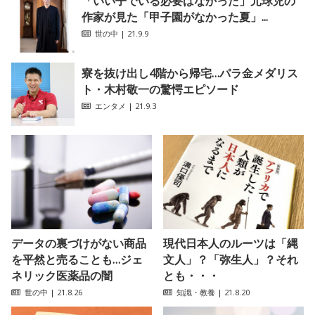
「いい子でいる必要はなかった」元球児の
作家が見た「甲子園がなかった夏」...
世の中
| 21.9.9
寮を抜け出し4階から帰宅…パラ金メダリス
ト・木村敬一の驚愕エピソード
エンタメ
| 21.9.3
データの裏づけがない商品
現代日本人のルーツは「縄
を平然と売ることも…ジェ
文人」？「弥生人」？それ
ネリック医薬品の闇
とも・・・
世の中
| 21.8.26
知識・教養
| 21.8.20