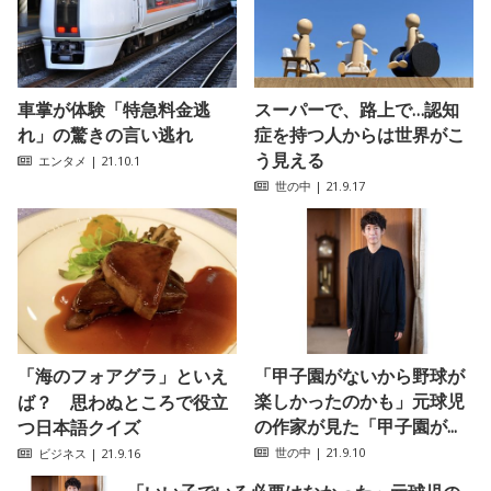
車掌が体験「特急料金逃
スーパーで、路上で…認知
れ」の驚きの言い逃れ
症を持つ人からは世界がこ
う見える
エンタメ
| 21.10.1
世の中
| 21.9.17
「海のフォアグラ」といえ
「甲子園がないから野球が
楽しかったのかも」元球児
ば？ 思わぬところで役立
の作家が見た「甲子園が...
つ日本語クイズ
世の中
| 21.9.10
ビジネス
| 21.9.16