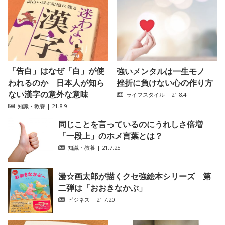
「告白」はなぜ「白」が使
強いメンタルは一生モノ
われるのか 日本人が知ら
挫折に負けない心の作り方
ない漢字の意外な意味
ライフスタイル
| 21.8.4
知識・教養
| 21.8.9
同じことを言っているのにうれしさ倍増
「一段上」のホメ言葉とは？
知識・教養
| 21.7.25
漫☆画太郎が描くクセ強絵本シリーズ 第
二弾は「おおきなかぶ」
ビジネス
| 21.7.20