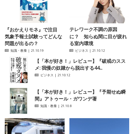
テレワーク不調の原因
『おかえりモネ』で注目
気象予報士試験ってどんな
に？ 知らぬ間に目が疲れ
問題が出るの？
る室内環境
知識・教養
| 21.10.19
ビジネス
| 21.10.12
【「本が好き！」レビュー】『破戒のスス
メ: 我慢の奴隷から脱出する44...
ビジネス
| 21.10.12
【「本が好き！」レビュー】『予期せぬ瞬
間』アトゥール・ガワンデ著
知識・教養
| 21.10.8