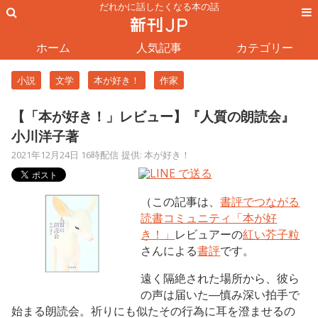
だれかに話したくなる本の話
ホーム
人気記事
カテゴリー
小説
文学
本が好き！
作家
【「本が好き！」レビュー】『人質の朗読会』
小川洋子著
2021年12月24日 16時配信
提供: 本が好き！
（この記事は、
書評でつながる
読書コミュニティ「本が好
き！」
レビュアーの
紅い芥子粒
さんによる
書評
です。
遠く隔絶された場所から、彼ら
の声は届いた―慎み深い拍手で
始まる朗読会。祈りにも似たその行為に耳を澄ませるの