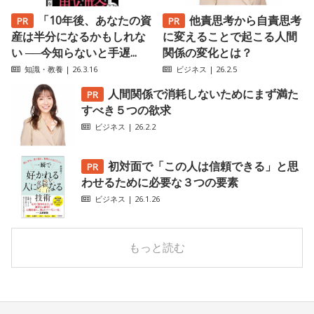
「10年後、あなたの資
他責思考から自責思考
産は半分になるかもしれな
に変えることで起こる人間
い ──今知らないと手遅...
関係の変化とは？
知識・教養
| 26.3.16
ビジネス
| 26.2.5
人間関係で消耗しないためにまず満た
すべき５つの欲求
ビジネス
| 26.2.2
初対面で「この人は信頼できる」と思
わせるために必要な３つの要素
ビジネス
| 26.1.26
もっと読む