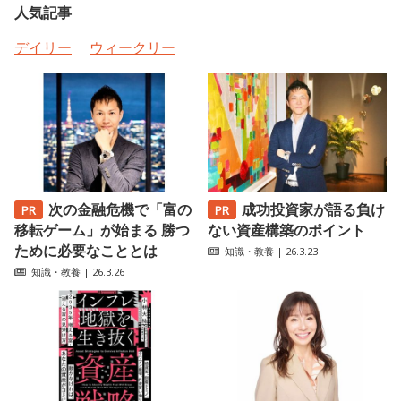
人気記事
デイリー
ウィークリー
次の金融危機で「富の
成功投資家が語る負け
移転ゲーム」が始まる 勝つ
ない資産構築のポイント
ために必要なこととは
知識・教養
| 26.3.23
知識・教養
| 26.3.26