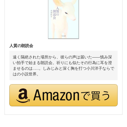
人質の朗読会
遠く隔絶された場所から、彼らの声は届いた――慎み深
い拍手で始まる朗読会。祈りにも似たその行為に耳を澄
ませるのは……。しみじみと深く胸を打つ小川洋子ならで
はの小説世界。