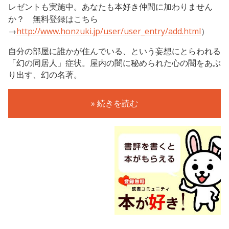
レゼントも実施中。あなたも本好き仲間に加わりません
か？ 無料登録はこちら
→
http://www.honzuki.jp/user/user_entry/add.html
）
自分の部屋に誰かが住んでいる、という妄想にとらわれる
「幻の同居人」症状。屋内の闇に秘められた心の闇をあぶ
り出す、幻の名著。
» 続きを読む