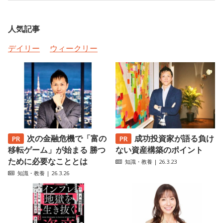
人気記事
デイリー
ウィークリー
次の金融危機で「富の
成功投資家が語る負け
移転ゲーム」が始まる 勝つ
ない資産構築のポイント
ために必要なこととは
知識・教養
| 26.3.23
知識・教養
| 26.3.26