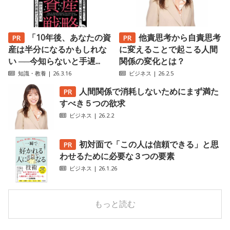
「10年後、あなたの資
他責思考から自責思考
産は半分になるかもしれな
に変えることで起こる人間
い ──今知らないと手遅...
関係の変化とは？
知識・教養
| 26.3.16
ビジネス
| 26.2.5
人間関係で消耗しないためにまず満た
すべき５つの欲求
ビジネス
| 26.2.2
初対面で「この人は信頼できる」と思
わせるために必要な３つの要素
ビジネス
| 26.1.26
もっと読む