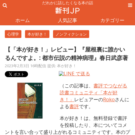
だれかに話したくなる本の話
ホーム
人気記事
カテゴリー
心理学
本が好き！
ノンフィクション
【「本が好き！」レビュー】『屋根裏に誰かい
るんですよ。: 都市伝説の精神病理』春日武彦著
2023年2月3日 16時配信
提供: 本が好き！
（この記事は、
書評でつながる
読書コミュニティ「本が好
き！」
レビュアーの
Roko
さんに
よる
書評
です。
本が好き！は、無料登録で書評
を投稿したり、本についてコメ
ントを言い合って盛り上がれるコミュニティです。本のプ