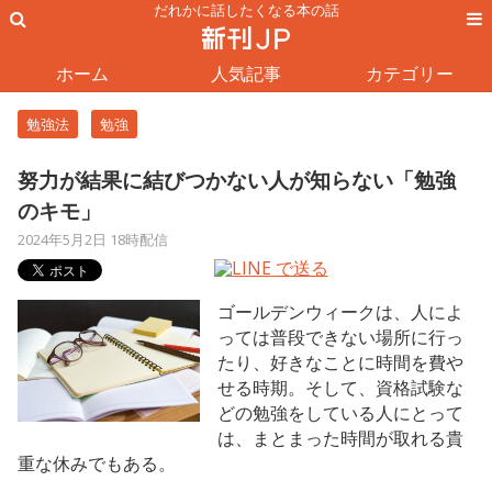
だれかに話したくなる本の話
ホーム
人気記事
カテゴリー
勉強法
勉強
努力が結果に結びつかない人が知らない「勉強
のキモ」
2024年5月2日 18時配信
ゴールデンウィークは、人によ
っては普段できない場所に行っ
たり、好きなことに時間を費や
せる時期。そして、資格試験な
どの勉強をしている人にとって
は、まとまった時間が取れる貴
重な休みでもある。