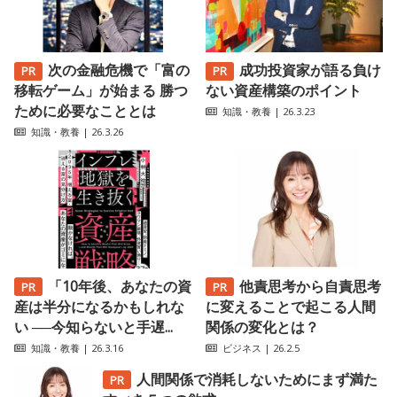
次の金融危機で「富の
成功投資家が語る負け
移転ゲーム」が始まる 勝つ
ない資産構築のポイント
ために必要なこととは
知識・教養
| 26.3.23
知識・教養
| 26.3.26
「10年後、あなたの資
他責思考から自責思考
産は半分になるかもしれな
に変えることで起こる人間
い ──今知らないと手遅...
関係の変化とは？
知識・教養
| 26.3.16
ビジネス
| 26.2.5
人間関係で消耗しないためにまず満た