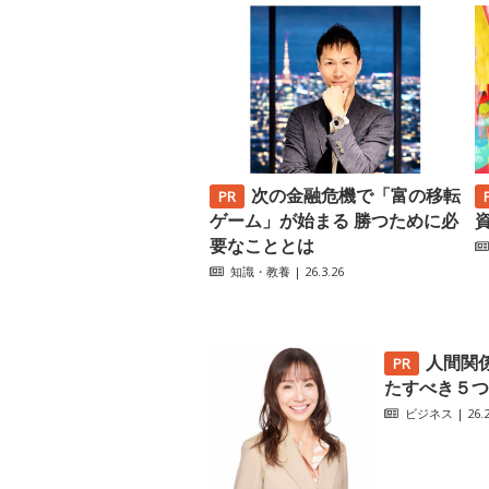
次の金融危機で「富の移転
ゲーム」が始まる 勝つために必
要なこととは
知識・教養
| 26.3.26
人間関
たすべき５つ
ビジネス
| 26.2