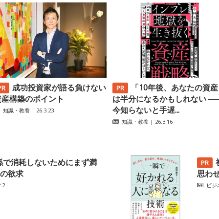
成功投資家が語る負けない
「10年後、あなたの資産
資産構築のポイント
は半分になるかもしれない ─
今知らないと手遅...
知識・教養
| 26.3.23
知識・教養
| 26.3.16
係で消耗しないためにまず満
の欲求
思わ
.2
ビジ