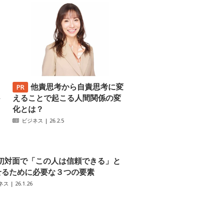
他責思考から自責思考に変
─
えることで起こる人間関係の変
化とは？
ビジネス
| 26.2.5
初対面で「この人は信頼できる」と
せるために必要な３つの要素
ネス
| 26.1.26