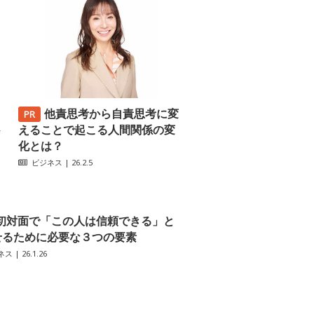
他責思考から自責思考に変
─
えることで起こる人間関係の変
化とは？
ビジネス
| 26.2.5
初対面で「この人は信頼できる」と
せるために必要な３つの要素
ネス
| 26.1.26