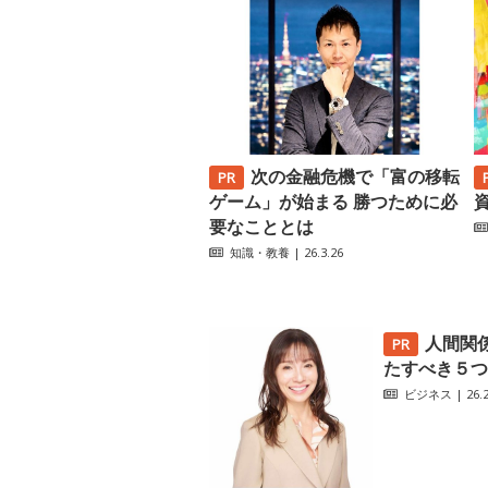
次の金融危機で「富の移転
ゲーム」が始まる 勝つために必
要なこととは
知識・教養
| 26.3.26
人間関
たすべき５つ
ビジネス
| 26.2