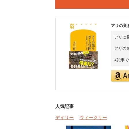
アリの巣
アリに乗
アリの
※記事
人気記事
デイリー
ウィークリー