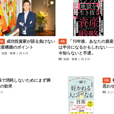
成功投資家が語る負けない
「10年後、あなたの資産
資産構築のポイント
は半分になるかもしれない ─
今知らないと手遅...
知識・教養
| 26.3.23
知識・教養
| 26.3.16
係で消耗しないためにまず満
の欲求
思わ
.2
ビジ