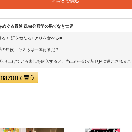
» 続きを読む
をめぐる冒険 昆虫分類学の果てなき世界
る！ 餌をねだる!! アリを食べる!!!
巣の居候、キミらは一体何者だ？
で取り上げている書籍を購入すると、売上の一部が新刊JPに還元される