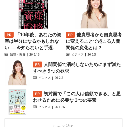
「10年後、あなたの資
他責思考から自責思考
産は半分になるかもしれな
に変えることで起こる人間
い ──今知らないと手遅...
関係の変化とは？
知識・教養
| 26.3.16
ビジネス
| 26.2.5
人間関係で消耗しないためにまず満た
すべき５つの欲求
ビジネス
| 26.2.2
初対面で「この人は信頼できる」と思
わせるために必要な３つの要素
ビジネス
| 26.1.26
もっと読む