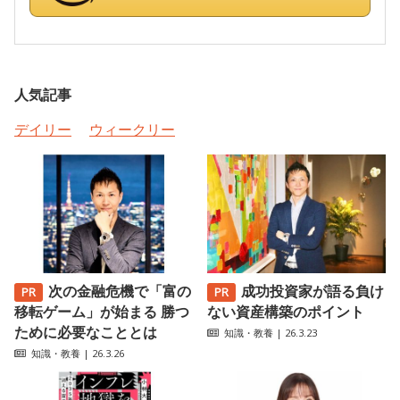
人気記事
デイリー
ウィークリー
次の金融危機で「富の
成功投資家が語る負け
移転ゲーム」が始まる 勝つ
ない資産構築のポイント
ために必要なこととは
知識・教養
| 26.3.23
知識・教養
| 26.3.26