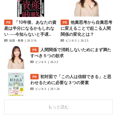
「10年後、あなたの資
他責思考から自責思考
産は半分になるかもしれな
に変えることで起こる人間
い ──今知らないと手遅...
関係の変化とは？
知識・教養
| 26.3.16
ビジネス
| 26.2.5
人間関係で消耗しないためにまず満た
すべき５つの欲求
ビジネス
| 26.2.2
初対面で「この人は信頼できる」と思
わせるために必要な３つの要素
ビジネス
| 26.1.26
もっと読む