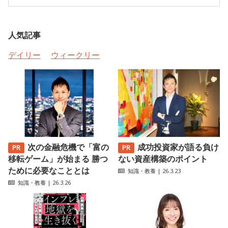
人気記事
デイリー
ウィークリー
次の金融危機で「富の
成功投資家が語る負け
移転ゲーム」が始まる 勝つ
ない資産構築のポイント
ために必要なこととは
知識・教養
| 26.3.23
知識・教養
| 26.3.26