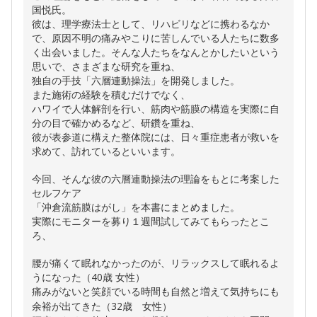
国悦氏。
彼は、理学療法士として、リハビリなどに携わるなか
で、原因不明の痛みやこりに苦しんでいる人たちに数多
く出会いました。そんな人たちをなんとかしたいという
思いで、さまざまな研究を重ね、
独自の手技「六層連動操法」を開発しました。
また施術の経験を積むだけでなく、
ハワイで人体解剖を行い、筋肉や筋膜の構造を実際に自
分の目で確かめるなど、研鑽を重ね、
彼が表参道に構えた整体院には、日々重症患者が救いを
求めて、訪れているといいます。
今回、そんな彼の六層連動操法の理論をもとに考案した
セルフケア
「沖倉流筋膜はがし」を本書にまとめました。
実際にモニターを募り１週間試してみてもらったとこ
ろ、
腰が痛くて眠れなかったのが、リラックスして眠れるよ
うになった（40歳 女性）
痛みがないと笑顔でいる時間も自然と増えて気持ちにも
余裕が出てきた（32歳 女性）