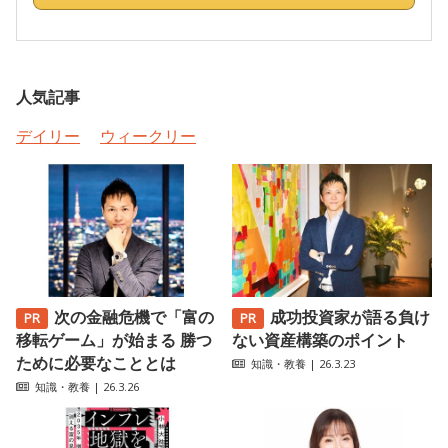
人気記事
デイリー
ウィークリー
次の金融危機で「富の
成功投資家が語る負け
移転ゲーム」が始まる 勝つ
ない資産構築のポイント
ために必要なこととは
知識・教養
| 26.3.23
知識・教養
| 26.3.26