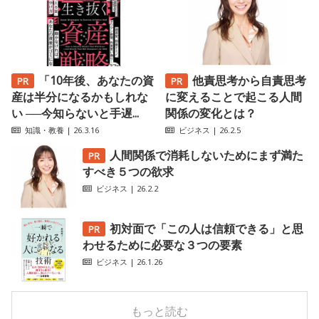
「10年後、あなたの資
他責思考から自責思考
産は半分になるかもしれな
に変えることで起こる人間
い ──今知らないと手遅...
関係の変化とは？
知識・教養
| 26.3.16
ビジネス
| 26.2.5
人間関係で消耗しないためにまず満た
すべき５つの欲求
ビジネス
| 26.2.2
初対面で「この人は信頼できる」と思
わせるために必要な３つの要素
ビジネス
| 26.1.26
もっと読む