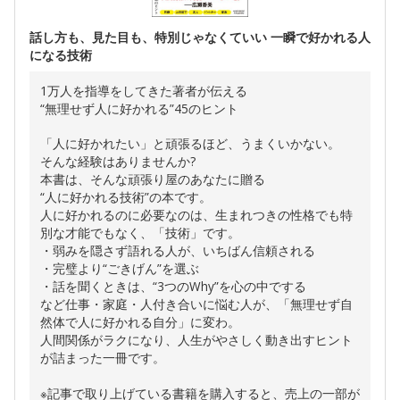
話し方も、見た目も、特別じゃなくていい 一瞬で好かれる人
になる技術
1万人を指導をしてきた著者が伝える
“無理せず人に好かれる”45のヒント
「人に好かれたい」と頑張るほど、うまくいかない。
そんな経験はありませんか?
本書は、そんな頑張り屋のあなたに贈る
“人に好かれる技術”の本です。
人に好かれるのに必要なのは、生まれつきの性格でも特
別な才能でもなく、「技術」です。
・弱みを隠さず語れる人が、いちばん信頼される
・完璧より“ごきげん”を選ぶ
・話を聞くときは、“3つのWhy”を心の中でする
など仕事・家庭・人付き合いに悩む人が、「無理せず自
然体で人に好かれる自分」に変わ。
人間関係がラクになり、人生がやさしく動き出すヒント
が詰まった一冊です。
※記事で取り上げている書籍を購入すると、売上の一部が