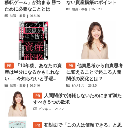
移転ゲーム」が始まる 勝つ
ない資産構築のポイント
ために必要なこととは
知識・教養
| 26.3.23
知識・教養
| 26.3.26
「10年後、あなたの資
他責思考から自責思考
産は半分になるかもしれな
に変えることで起こる人間
い ──今知らないと手遅...
関係の変化とは？
知識・教養
| 26.3.16
ビジネス
| 26.2.5
人間関係で消耗しないためにまず満た
すべき５つの欲求
ビジネス
| 26.2.2
初対面で「この人は信頼できる」と思