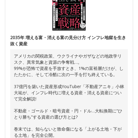
2035年 増える富・消える富の見分け方 インフレ地獄を生き
抜く資産
アメリカの関税政策、ウクライナやガザなどの地政学リ
スク、異常気象と資源の争奪戦…。
99%が恐怖で資産を手放すとき、1%の富裕層だけが、し
たたかに、そして冷酷に次の一手を打ち終えている。
37億円を築いた資産形成YouTuber「不動産アニキ」小林
大祐が、インフレ時代に増える資産・消える資産につい
て完全解説!
不動産・ゴールド・暗号資産・円・ドル…大転換期に“ひ
とり勝ち”する資産の選び方とは?
巻末では、知らないと致命傷になる「上がる土地・下が
る土地」を完全公開。