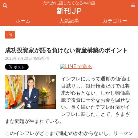
だれかに話したくなる本の話
ホーム
人気記事
カテゴリー
PR
成功投資家が語る負けない資産構築のポイント
2026年3月23日 18時配信
インフレによって通貨の価値は
目減りし、銀行預金だけでは将
来が心もとない。しかし物価高
騰で投資に十分なお金を回せな
い。長く続いたデフレ経済がイ
ンフレに転じたことで、さまざ
まな問題が生まれている。
このインフレがどこまで進むのかわからないし、リーマン