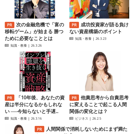
次の金融危機で「富の
成功投資家が語る負け
移転ゲーム」が始まる 勝つ
ない資産構築のポイント
ために必要なこととは
知識・教養
| 26.3.23
知識・教養
| 26.3.26
「10年後、あなたの資
他責思考から自責思考
産は半分になるかもしれな
に変えることで起こる人間
い ──今知らないと手遅...
関係の変化とは？
知識・教養
| 26.3.16
ビジネス
| 26.2.5
人間関係で消耗しないためにまず満た