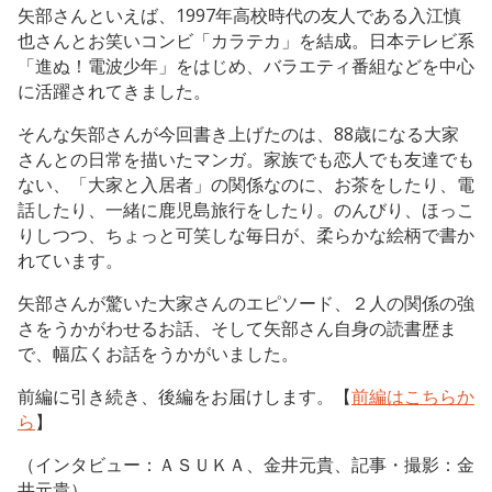
矢部さんといえば、1997年高校時代の友人である入江慎
也さんとお笑いコンビ「カラテカ」を結成。日本テレビ系
「進ぬ！電波少年」をはじめ、バラエティ番組などを中心
に活躍されてきました。
そんな矢部さんが今回書き上げたのは、88歳になる大家
さんとの日常を描いたマンガ。家族でも恋人でも友達でも
ない、「大家と入居者」の関係なのに、お茶をしたり、電
話したり、一緒に鹿児島旅行をしたり。のんびり、ほっこ
りしつつ、ちょっと可笑しな毎日が、柔らかな絵柄で書か
れています。
矢部さんが驚いた大家さんのエピソード、２人の関係の強
さをうかがわせるお話、そして矢部さん自身の読書歴ま
で、幅広くお話をうかがいました。
前編に引き続き、後編をお届けします。【
前編はこちらか
ら
】
（インタビュー：ＡＳＵＫＡ、金井元貴、記事・撮影：金
井元貴）