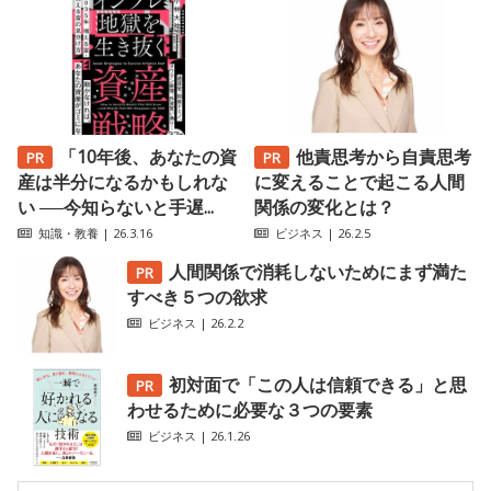
「10年後、あなたの資
他責思考から自責思考
産は半分になるかもしれな
に変えることで起こる人間
い ──今知らないと手遅...
関係の変化とは？
知識・教養
| 26.3.16
ビジネス
| 26.2.5
人間関係で消耗しないためにまず満た
すべき５つの欲求
ビジネス
| 26.2.2
初対面で「この人は信頼できる」と思
わせるために必要な３つの要素
ビジネス
| 26.1.26