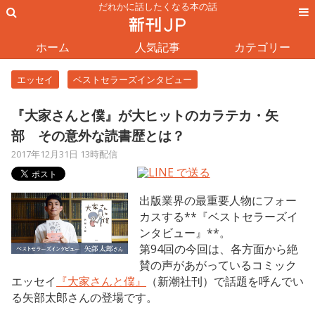
だれかに話したくなる本の話
ホーム
人気記事
カテゴリー
エッセイ
ベストセラーズインタビュー
『大家さんと僕』が大ヒットのカラテカ・矢
部 その意外な読書歴とは？
2017年12月31日 13時配信
出版業界の最重要人物にフォー
カスする**『ベストセラーズイ
ンタビュー』**。
第94回の今回は、各方面から絶
賛の声があがっているコミック
エッセイ
『大家さんと僕』
（新潮社刊）で話題を呼んでい
る矢部太郎さんの登場です。