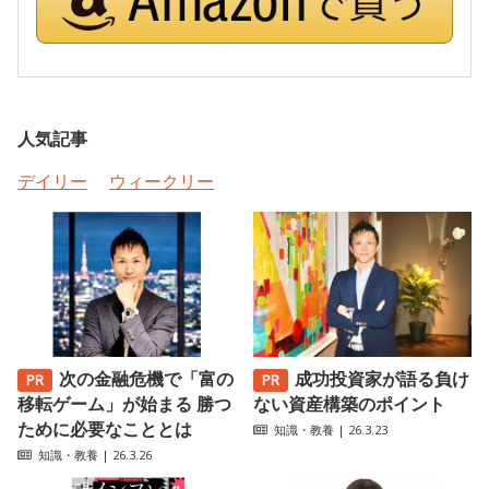
人気記事
デイリー
ウィークリー
次の金融危機で「富の
成功投資家が語る負け
移転ゲーム」が始まる 勝つ
ない資産構築のポイント
ために必要なこととは
知識・教養
| 26.3.23
知識・教養
| 26.3.26