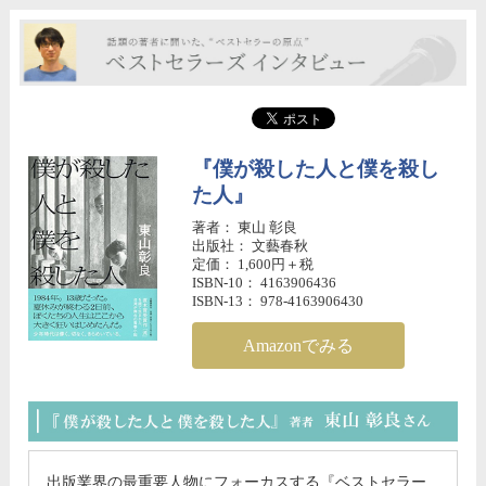
『僕が殺した人と僕を殺し
た人』
著者： 東山 彰良
出版社： 文藝春秋
定価： 1,600円＋税
ISBN-10： 4163906436
ISBN-13： 978-4163906430
Amazonでみる
『
出版業界の最重要人物にフォーカスする『ベストセラー