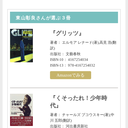
東山彰良さんが選ぶ３冊
『グリッツ』
著者： エルモア レナード(著),高見 浩(翻
訳)
出版社： 文藝春秋
ISBN-10： 4167254034
ISBN-13： 978-4167254032
Amazonでみる
『くそったれ！少年時
代』
著者： チャールズ ブコウスキー(著),中
川 五郎(翻訳)
出版社： 河出書房新社