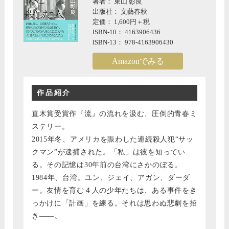
著者： 東山 彰良
出版社： 文藝春秋
定価： 1,600円＋税
ISBN-10： 4163906436
ISBN-13： 978-4163906430
Amazonでみる
作品紹介
直木賞受賞作『流』の流れを汲む、圧倒的青春ミ
ステリー。
2015年冬、アメリカを賑わした連続殺人犯“サッ
クマン”が逮捕された。「私」は彼を知ってい
る。その記憶は30年前の台湾にさかのぼる。
1984年、台湾。ユン、ジェイ、アガン、ダーダ
ー。友情を育む４人の少年たちは、ある事件をき
っかけに「計画」を練る。それは思わぬ悲劇を招
き――。