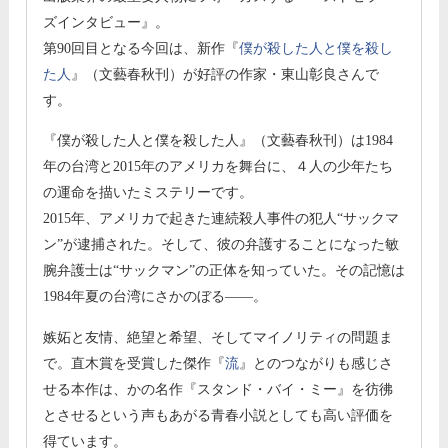
ズインタビュー』。
第90回目となる今回は、新作『
僕が殺した人と僕を殺し
た人
』（文藝春秋刊）が好評の作家・東山彰良さんで
す。
『僕が殺した人と僕を殺した人』（文藝春秋刊）は1984
年の台湾と2015年のアメリカを舞台に、４人の少年たち
の運命を描いたミステリーです。
2015年、アメリカで起きた連続殺人事件の犯人“サックマ
ン”が逮捕された。そして、彼の弁護することになった敏
腕弁護士は“サックマン”の正体を知っていた。その記憶は
1984年夏の台湾にさかのぼる――。
嫉妬と友情、絶望と希望、そしてマイノリティの問題ま
で。直木賞を受賞した傑作『
流
』とのつながりも感じさ
せる本作は、かの名作『スタンド・バイ・ミー』を彷彿
とさせるという声もあがる青春小説としても高い評価を
得ています。