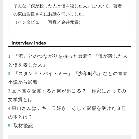
そんな『僕が殺した人と僕を殺した人』について、著者
の東山彰良さんにお話を伺いました。
（インタビュー・写真／金井元貴）
inte
『流』とのつながりを持った最新作『僕が殺した人
と僕を殺した人』
『スタンド・バイ・ミー』『少年時代』などの青春
小説から影響
直木賞を受賞すると何が起こる？ 作家にとっての
文学賞とは
東山さんはテキーラ好き そして影響を受けた３冊
の本とは？
取材後記