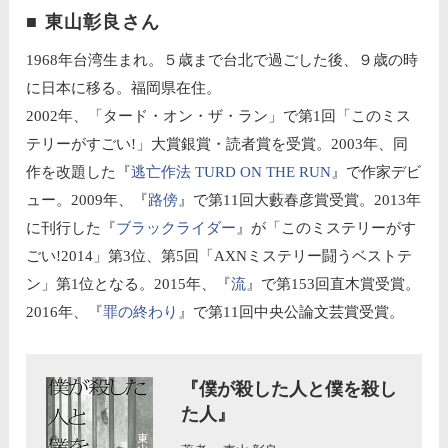
■ 東山彰良さん
1968年台湾生まれ。５歳まで台北で過ごした後、９歳の時
に日本に移る。福岡県在住。
2002年、「タード・オン・ザ・ラン」で第1回「このミス
テリーがすごい!」大賞銀賞・読者賞を受賞。2003年、同
作を改題した『
逃亡作法 TURD ON THE RUN
』で作家デビ
ュー。2009年、『
路傍
』で第11回大藪春彦賞受賞。2013年
に刊行した『
ブラックライダー
』が「このミステリーがす
ごい!2014」第3位、第5回「AXNミステリー闘うベストテ
ン」第1位となる。2015年、『
流
』で第153回直木賞受賞。
2016年、『
罪の終わり
』で第11回中央公論文芸賞受賞。
『僕が殺した人と僕を殺し
た人』