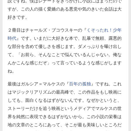
説ですね。僕はレナードをきっかけに小説にはまったので
すが、この人の描く愛嬌のある悪党や気のきいた会話は大
好きです。
２冊目はチャールズ・ブコウスキーの『
くそったれ！少年
時代
』です。いまだに大好きな本で、乱暴で無頼、露悪的
な部分を含めて優しさを感じます。ダメっぷりを曝け出し
て、「お前ら、そんなことで悩んでいるんじゃない。俺な
んかこんな感じだぞ」って言っているような感じがします
ね。
最後はガルシア＝マルケスの『
百年の孤独
』ですね。これ
はマジックリアリズムの最高峰で、この作品をもし映画に
しても、面白くなるはずがないんです。なぜかというと、
ストーリーだけを追う映画というメディアでマルケスの世
界を純然に表現できるはずがないから。この小説の栄養は
地の文章のところにあって、そこが最も美味しいところだ