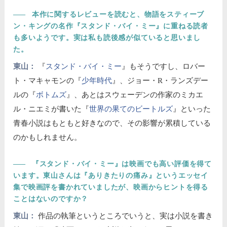
――
本作に関するレビューを読むと、物語をスティーブ
ン・キングの名作『スタンド・バイ・ミー』に重ねる読者
も多いようです。実は私も読後感が似ていると思いまし
た。
東山：
『
スタンド・バイ・ミー
』もそうですし、ロバー
ト・マキャモンの『
少年時代
』、ジョー・R・ランズデー
ルの『
ボトムズ
』、あとはスウェーデンの作家のミカエ
ル・ニエミが書いた『
世界の果てのビートルズ
』といった
青春小説はもともと好きなので、その影響が累積している
のかもしれません。
――
『スタンド・バイ・ミー』は映画でも高い評価を得て
います。東山さんは『ありきたりの痛み』というエッセイ
集で映画評を書かれていましたが、映画からヒントを得る
ことはないのですか？
東山：
作品の執筆というところでいうと、実は小説を書き