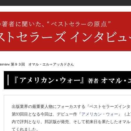
er's interview 第９３回 オマル・エル＝アッカドさん
出版業界の最重要人物にフォーカスする『ベストセラーズインタ
第93回目となる今回は、デビュー作『
アメリカン・ウォー
』（上
内で評判となり、邦訳版が発売、そして初来日を果たしたオマル
てくれました。