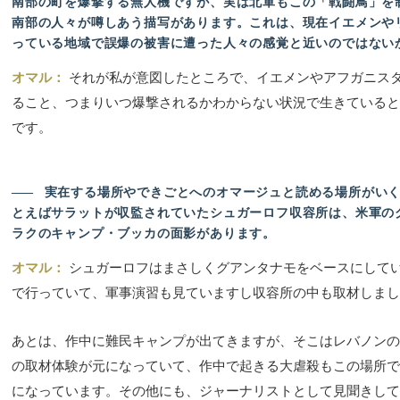
南部の町を爆撃する無人機ですが、実は北軍もこの「戦闘鳥」を
南部の人々が噂しあう描写があります。これは、現在イエメンや
っている地域で誤爆の被害に遭った人々の感覚と近いのではない
オマル：
それが私が意図したところで、イエメンやアフガニス
ること、つまりいつ爆撃されるかわからない状況で生きていると
です。
――
実在する場所やできごとへのオマージュと読める場所がいく
とえばサラットが収監されていたシュガーロフ収容所は、米軍の
ラクのキャンプ・ブッカの面影があります。
オマル：
シュガーロフはまさしくグアンタナモをベースにしてい
で行っていて、軍事演習も見ていますし収容所の中も取材しまし
あとは、作中に難民キャンプが出てきますが、そこはレバノンの
の取材体験が元になっていて、作中で起きる大虐殺もこの場所で
になっています。その他にも、ジャーナリストとして見聞きして