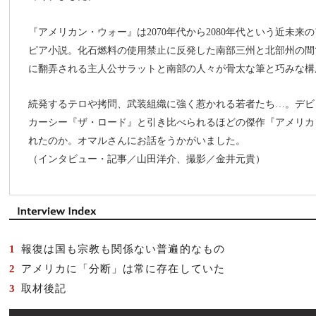
『アメリカン・ウォー』は2070年代から2080年代という近未
ピア小説。化石燃料の使用禁止に反発した南部三州と北部州の間
に翻弄される主人公サラットと南部の人々が骨太な筆と巧みな構
続発するテロや拷問、武装組織に強く惹かれる若者たち…。デビ
カーシー『ザ・ロード』と引き比べられるほどの傑作『アメリカ
れたのか。オマルさんにお話をうかがいました。
（インタビュー・記事／山田洋介、撮影／金井元貴）
報復は国も宗教も関係ない普遍的なもの
アメリカに「分断」は常に存在していた
取材後記