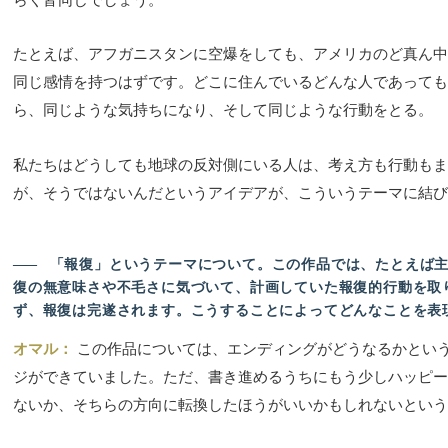
らく皆同じでしょう。
たとえば、アフガニスタンに空爆をしても、アメリカのど真ん中
同じ感情を持つはずです。どこに住んでいるどんな人であっても
ら、同じような気持ちになり、そして同じような行動をとる。
私たちはどうしても地球の反対側にいる人は、考え方も行動もま
が、そうではないんだというアイデアが、こういうテーマに結び
――
「報復」というテーマについて。この作品では、たとえば主
復の無意味さや不毛さに気づいて、計画していた報復的行動を取
ず、報復は完遂されます。こうすることによってどんなことを表
オマル：
この作品については、エンディングがどうなるかとい
ジができていました。ただ、書き進めるうちにもう少しハッピー
ないか、そちらの方向に転換したほうがいいかもしれないという