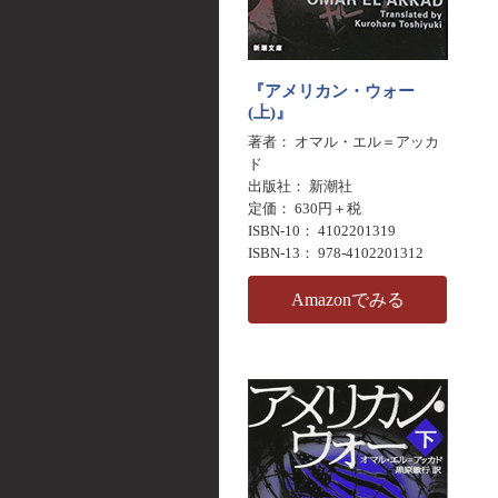
『アメリカン・ウォー
(上)』
著者： オマル・エル＝アッカ
ド
出版社： 新潮社
定価： 630円＋税
ISBN-10： 4102201319
ISBN-13： 978-4102201312
Amazonでみる