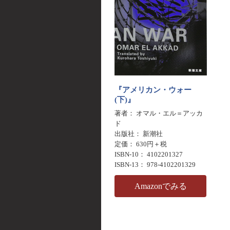
『アメリカン・ウォー
(下)』
著者： オマル・エル＝アッカ
ド
出版社： 新潮社
定価： 630円＋税
ISBN-10： 4102201327
ISBN-13： 978-4102201329
Amazonでみる