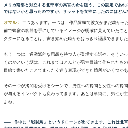
メリカ南部と対立する北部軍の高官の命を狙う。この設定であれ
ではないかと思ったのですが、サラットを女性にしたのにはどん
オマル：
二つあります。一つは、作品冒頭で彼女がまだ幼かっ
前で蜂蜜の容器を手にしているイメージが明確に見えていたこと
クターになることは、書き始めた時からはっきり認識できました
もう一つは、過激派的な思想を持つ人が登場する話や、そういっ
くのかという話は、これまでほとんどが男性目線で作られたもの
目線で書いたことでまったく違う表現ができた箇所がいくつかあ
その一つが拷問を受けるシーンで、男性への拷問と女性への拷問
が与えるインパクトも変わってきます。あとは単純に、男性が主
よね。
――
作中に「戦闘鳥」というドローンが出てきます。これは北軍