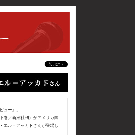
話題の著者に聞
『アメリカン・ウォ
ビュー』。
下巻／新潮社刊）がアメリカ国
・エル＝アッカドさんが登場し