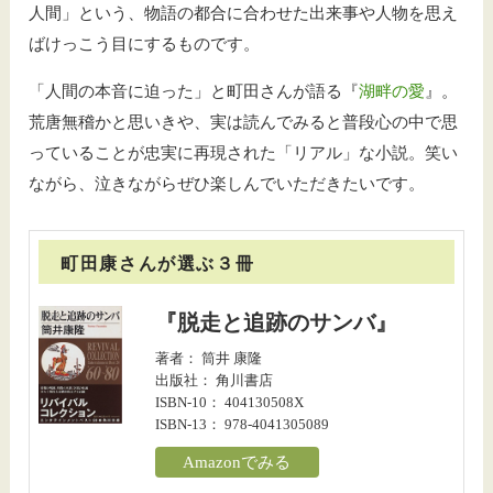
人間」という、物語の都合に合わせた出来事や人物を思え
ばけっこう目にするものです。
「人間の本音に迫った」と町田さんが語る『
湖畔の愛
』。
荒唐無稽かと思いきや、実は読んでみると普段心の中で思
っていることが忠実に再現された「リアル」な小説。笑い
ながら、泣きながらぜひ楽しんでいただきたいです。
町田康さんが選ぶ３冊
『脱走と追跡のサンバ』
著者： 筒井 康隆
出版社： 角川書店
ISBN-10： 404130508X
ISBN-13： 978-4041305089
Amazonでみる