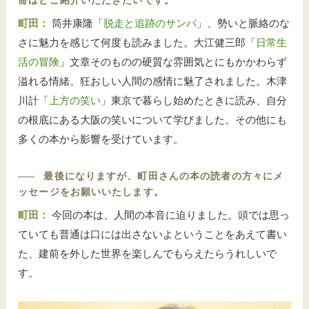
冊ほどご紹介いただきたいです。
町田：
筒井康隆「
脱走と追跡のサンバ
」、勢いと脈絡のな
さに魅力を感じて何度も読みました。大江健三郎「
日常生
活の冒険
」文章そのものの硬質な雰囲気とにもかかわらず
溢れる情緒。狂おしい人間の感情に魅了されました。木津
川計「
上方の笑い
」東京で暮らし始めたときに読み、自分
の根底にある大阪の笑いについて学びました。その他にも
多くの本から影響を受けています。
――
最後になりますが、町田さんの本の読者の方々にメ
ッセージをお願いいたします。
町田：
今回の本は、人間の本音に迫りました。頭では思っ
ていても普通は口には出さないよということをあえて書い
た、建前を外した世界を楽しんでもらえたらうれしいで
す。