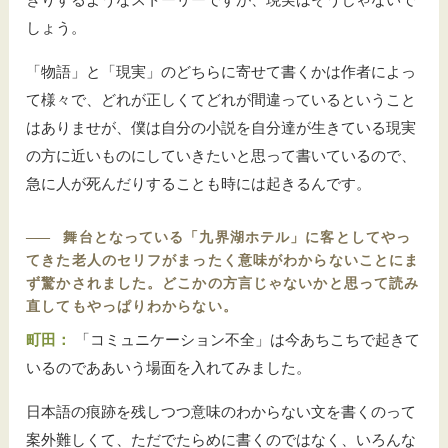
きりするようなストーリーですが、現実はそうじゃないで
しょう。
「物語」と「現実」のどちらに寄せて書くかは作者によっ
て様々で、どれが正しくてどれが間違っているということ
はありませが、僕は自分の小説を自分達が生きている現実
の方に近いものにしていきたいと思って書いているので、
急に人が死んだりすることも時には起きるんです。
――
舞台となっている「九界湖ホテル」に客としてやっ
てきた老人のセリフがまったく意味がわからないことにま
ず驚かされました。どこかの方言じゃないかと思って読み
直してもやっぱりわからない。
町田：
「コミュニケーション不全」は今あちこちで起きて
いるのでああいう場面を入れてみました。
日本語の痕跡を残しつつ意味のわからない文を書くのって
案外難しくて、ただでたらめに書くのではなく、いろんな