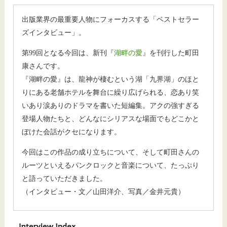
『
出版業界の最重要人物にフォーカスする「ベストセラー
ズインタビュー」。
第99回となる今回は、新刊『
湖畔の愛
』を刊行した町田
康さんです。
『湖畔の愛』は、龍神が棲むという湖「九界湖」のほと
りにある老舗ホテルを舞台に繰り広げられる、恋あり笑
いあり涙ありのドラマを書いた短編集。アクの強すぎる
登場人物たちと、どんなにシリアスな場面でもどこかと
ぼけた会話がクセになります。
今回はこの作品の成り立ちについて、そして町田さんの
ルーツといえるパンクロックと音楽について、たっぷり
と語っていただきました。
（インタビュー・文／山田洋介、写真／金井元貴）