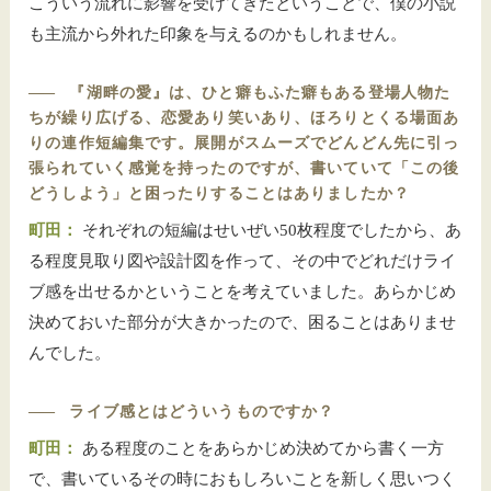
こういう流れに影響を受けてきたということで、僕の小説
も主流から外れた印象を与えるのかもしれません。
――
『湖畔の愛』は、ひと癖もふた癖もある登場人物た
ちが繰り広げる、恋愛あり笑いあり、ほろりとくる場面あ
りの連作短編集です。展開がスムーズでどんどん先に引っ
張られていく感覚を持ったのですが、書いていて「この後
どうしよう」と困ったりすることはありましたか？
町田：
それぞれの短編はせいぜい50枚程度でしたから、あ
る程度見取り図や設計図を作って、その中でどれだけライ
ブ感を出せるかということを考えていました。あらかじめ
決めておいた部分が大きかったので、困ることはありませ
んでした。
――
ライブ感とはどういうものですか？
町田：
ある程度のことをあらかじめ決めてから書く一方
で、書いているその時におもしろいことを新しく思いつく