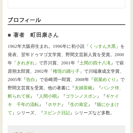
■ 著者 町田康さん
1962年大阪府生まれ。1996年に初小説「
くっすん大黒
」を
発表、翌年ドゥマゴ文学賞、野間文芸新人賞を受賞。2000
年「
きれぎれ
」で芥川賞、2001年『
土間の四十八滝
』で萩
原朔太郎賞、2002年「
権現の踊り子
」で川端康成文学賞、
2005年『
告白
』で谷崎潤一郎賞、2008年『
宿屋めぐり
』で
野間文芸賞を受賞。他の著書に『
夫婦茶碗
』『
パンク侍、
斬られて候
』『
人間小唄
』『
ゴランノスポン
』『
ギケイ
キ 千年の流転
』『
ホサナ
』『
生の肯定
』『
猫にかまけ
て
』シリーズ、『
スピンク日記
』シリーズなど多数。