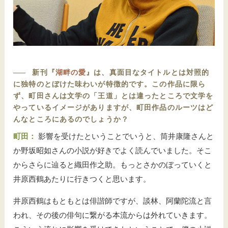
――
新刊『
湖畔の愛
』は、真面目なタイトルとは対照的
に独特のとぼけた味わいが特徴的です。この作品に限ら
ず、町田さんは文学の「王道」とは違ったところで文学を
やっているイメージがありますが、町田作品のルーツはど
んなところにあるのでしょうか？
町田：
影響を受けたということでいうと、筒井康隆さんと
か野坂昭如さんの小説が好きでよく読んでいました。そこ
からさらに辿ると織田作之助。もっとさかのぼっていくと
井原西鶴あたりに行きつくと思います。
井原西鶴はもともとは俳諧師ですが、談林、阿蘭陀流と言
われ、その後の俳句に繋がる本流からは外れていきます。