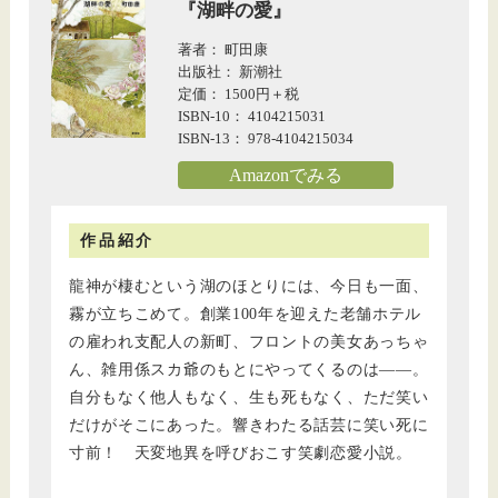
『湖畔の愛』
著者： 町田康
出版社： 新潮社
定価： 1500円＋税
ISBN-10： 4104215031
ISBN-13： 978-4104215034
Amazonでみる
作品紹介
龍神が棲むという湖のほとりには、今日も一面、
霧が立ちこめて。創業100年を迎えた老舗ホテル
の雇われ支配人の新町、フロントの美女あっちゃ
ん、雑用係スカ爺のもとにやってくるのは――。
自分もなく他人もなく、生も死もなく、ただ笑い
だけがそこにあった。響きわたる話芸に笑い死に
寸前！ 天変地異を呼びおこす笑劇恋愛小説。