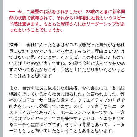
今、ご経歴のお話をされましたが、28歳のときに新卒同
然の状態で就職されて、それから10年後に社長というスピー
ド感は驚きます。もともと深澤さんにはリーダーシップがあ
ったということでしょうか。
会社に入ったときはゼロの状態だった自分がなぜ社
深澤：
長になれたのかということを考えてみると、理由は１つだけ
ではないと思っています。たとえば、この本に書いたもので
いえば「やめない力」ですね。28歳で会社に入ってからやめ
ずにやってきたからこそ、自然と上にたどり着いたというと
ころはあると思います。
また、自分を社長に抜擢した創業者、今の会長には「君は組
織論を持っているから社長に指名した」と言われました。弊
社のプロデューサーはみな優秀で、クリエイティブの世界で
能力をしっかり発揮しています。スポーツで言うならエース
ストライカーであったり、ホームランバッターですね。一方
で僕はプレイヤーとして力を発揮するよりは、全体をまとめ
るコーチや監督タイプです。そういう背景もあって、リーダ
ーにもともと向いていたということもあると思います。