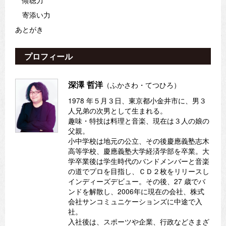
寄添い力
あとがき
プロフィール
深澤 哲洋
（ふかさわ・てつひろ）
1978 年５月３日、東京都小金井市に、男３
人兄弟の次男として生まれる。
趣味・特技は料理と音楽、現在は３人の娘の
父親。
小中学校は地元の公立、その後慶應義塾志木
高等学校、慶應義塾大学経済学部を卒業。大
学卒業後は学生時代のバンドメンバーと音楽
の道でプロを目指し、ＣＤ２枚をリリースし
インディーズデビュー。その後、27 歳でバ
ンドを解散し、2006年に現在の会社、株式
会社サンコミュニケーションズに中途で入
社。
入社後は、スポーツや企業、行政などさまざ