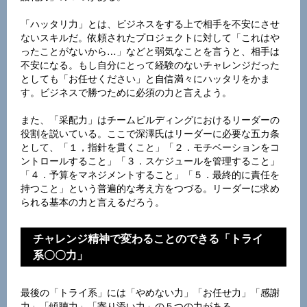
「ハッタリ力」とは、ビジネスをする上で相手を不安にさせ
ないスキルだ。依頼されたプロジェクトに対して「これはや
ったことがないから…」などと弱気なことを言うと、相手は
不安になる。もし自分にとって経験のないチャレンジだった
としても「お任せください」と自信満々にハッタリをかま
す。ビジネスで勝つために必須の力と言えよう。
また、「采配力」はチームビルディングにおけるリーダーの
役割を説いている。ここで深澤氏はリーダーに必要な五カ条
として、「１，指針を貫くこと」「２．モチベーションをコ
ントロールすること」「３．スケジュールを管理すること」
「４．予算をマネジメントすること」「５．最終的に責任を
持つこと」という普遍的な考え方をつづる。リーダーに求め
られる基本の力と言えるだろう。
チャレンジ精神で変わることのできる「トライ
系〇〇力」
最後の「トライ系」には「やめない力」「お任せ力」「感謝
力」「傾聴力」「寄り添い力」の５つの力がある。