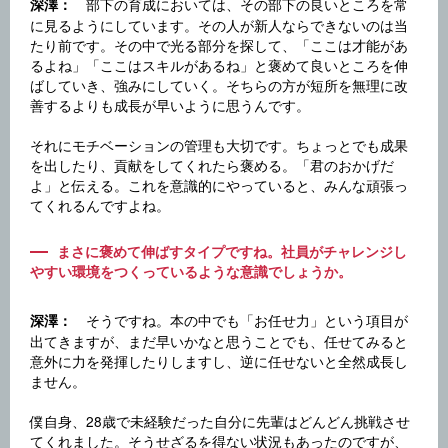
部下の育成においては、その部下の良いところを常
深澤：
に見るようにしています。その人が新人ならできないのは当
たり前です。その中で光る部分を探して、「ここは才能があ
るよね」「ここはスキルがあるね」と褒めて良いところを伸
ばしていき、強みにしていく。そちらの方が短所を無理に改
善するよりも成長が早いように思うんです。
それにモチベーションの管理も大切です。ちょっとでも成果
を出したり、貢献をしてくれたら褒める。「君のおかげだ
よ」と伝える。これを意識的にやっていると、みんな頑張っ
てくれるんですよね。
まさに褒めて伸ばすタイプですね。社員がチャレンジし
やすい環境をつくっているような意識でしょうか。
そうですね。本の中でも「お任せ力」という項目が
深澤：
出てきますが、まだ早いかなと思うことでも、任せてみると
意外に力を発揮したりしますし、逆に任せないと全然成長し
ません。
僕自身、28歳で未経験だった自分に先輩はどんどん挑戦させ
てくれました。そうせざるを得ない状況もあったのですが、