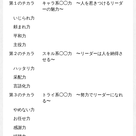
第１のチカラ
キャラ系◯◯力 〜人を惹きつけるリーダ
ーの魅力〜
いじられ力
頼まれ力
平和力
主役力
第２のチカラ
スキル系◯◯力 〜リーダーは人を納得さ
せる〜
ハッタリ力
采配力
言語化力
第３のチカラ
トライ系◯◯力 〜努力でリーダーになれ
る〜
やめない力
お任せ力
感謝力
傾聴力