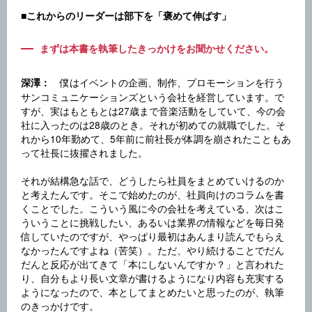
■これからのリーダーは部下を「褒めて伸ばす」
まずは本書を執筆したきっかけをお聞かせください。
僕はイベントの企画、制作、プロモーションを行う
深澤：
サンコミュニケーションズという会社を経営しています。で
すが、実はもともとは27歳まで音楽活動をしていて、今の会
社に入ったのは28歳のとき。それが初めての就職でした。そ
れから10年勤めて、5年前に前社長が体調を崩されたこともあ
って社長に抜擢されました。
それが結構急な話で、どうしたら社員をまとめていけるのか
と考えたんです。そこで始めたのが、社員向けのコラムを書
くことでした。こういう風に今の会社を考えている、次はこ
ういうことに挑戦したい、あるいは業界の情報などを毎日発
信していたのですが、やっぱり最初はあんまり読んでもらえ
なかったんですよね（苦笑）。ただ、やり続けることでだん
だんと反応が出てきて「本にしないんですか？」と言われた
り、自分もより長い文章が書けるようになり内容も充実する
ようになったので、本としてまとめたいと思ったのが、執筆
のきっかけです。