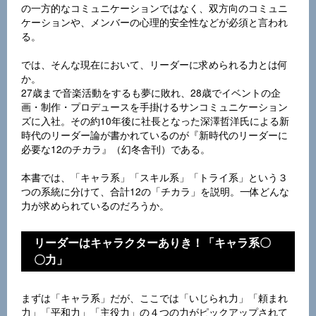
の一方的なコミュニケーションではなく、双方向のコミュニ
ケーションや、メンバーの心理的安全性などが必須と言われ
る。
では、そんな現在において、リーダーに求められる力とは何
か。
27歳まで音楽活動をするも夢に敗れ、28歳でイベントの企
画・制作・プロデュースを手掛けるサンコミュニケーション
ズに入社。その約10年後に社長となった深澤哲洋氏による新
時代のリーダー論が書かれているのが『新時代のリーダーに
必要な12のチカラ』（幻冬舎刊）である。
本書では、「キャラ系」「スキル系」「トライ系」という３
つの系統に分けて、合計12の「チカラ」を説明。一体どんな
力が求められているのだろうか。
リーダーはキャラクターありき！「キャラ系〇
〇力」
まずは「キャラ系」だが、ここでは「いじられ力」「頼まれ
力」「平和力」「主役力」の４つの力がピックアップされて