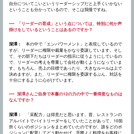
自分についてこいというリーダーシップだと上手くいかない
ということも分かっているので、そこは我慢ですね。
「リーダーの育成」という点については、特別に何か声
掛けをしているということはあるのですか？
本の中で「エンパワーメント」と表現しているので
深澤：
すが、リーダーに権限や裁量をかなり委譲しています。そし
て、その部下たちはリーダーの指示に従うようにしているの
で、リーダーの考えを尊重して会社が動くようになっていま
す。もちろん、売上の目標であったり、大きなルールは上で
決めますが。また、リーダーに権限を委譲するぶん、対話を
十分にするように心がけています。
深澤さんご自身で本書の12の力の中で一番得意なものは
なんですか？
「采配力」は得意だと思います。昔、レストランの
深澤：
アルバイトでバイトリーダーをしていたことがあって、10箇
所くらいのポジションをまとめていたのですが、誰をどのポ
ジションに配置してどう動かせば、手際よく料理をお客様に