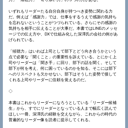
いずれもリーダーたる自分自身が持つべき姿勢に関わる力
だ。例えば「感謝力」では、仕事をするうえで感謝の気持ち
を忘れないということがつづられている。さらにその感謝の
気持ちを相手に伝えることが大事だ。本書ではLINEのメッセ
ージでの伝え方や、DXで仕組み化した深澤氏の会社の例があ
げられている。
「傾聴力」はいわば上司として部下とどう向き合うかという
点で必要な「聞くこと」の重要性を訴えている。とにかく上
司やリーダーは「聞き手」に回り、部下の話を聞く。そして
部下が何を考え、何に困っているのかを知る。そこには部下
へのリスペクトも欠かせない。部下はそうした姿勢で接して
くれる上司やリーダーに信頼を覚えるのだ。
◇
本書はこれからリーダーになろうとしている「リーダー候補
生」から、すでにリーダーとなっている人まで幅広く読んで
ほしい一冊。深澤氏の経験を交えながら、これからの時代の
普遍的なリーダー像を読者に提示してくれる。