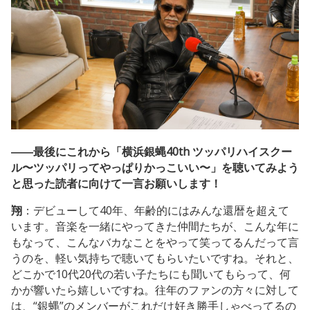
――最後にこれから「横浜銀蝿40th ツッパリハイスクー
ル〜ツッパリってやっぱりかっこいい〜」を聴いてみよう
と思った読者に向けて一言お願いします！
翔
：デビューして40年、年齢的にはみんな還暦を超えて
います。音楽を一緒にやってきた仲間たちが、こんな年に
もなって、こんなバカなことをやって笑ってるんだって言
うのを、軽い気持ちで聴いてもらいたいですね。それと、
どこかで10代20代の若い子たちにも聞いてもらって、何
かが響いたら嬉しいですね。往年のファンの方々に対して
は、“銀蝿”のメンバーがこれだけ好き勝手しゃべってるの