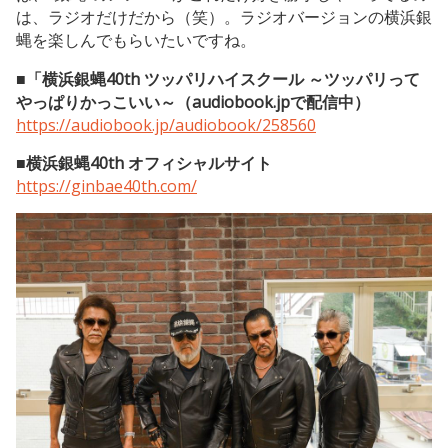
は、ラジオだけだから（笑）。ラジオバージョンの横浜銀
蝿を楽しんでもらいたいですね。
■「横浜銀蝿40th ツッパリハイスクール ～ツッパリって
やっぱりかっこいい～（audiobook.jpで配信中）
https://audiobook.jp/audiobook/258560
■横浜銀蝿40th オフィシャルサイト
https://ginbae40th.com/