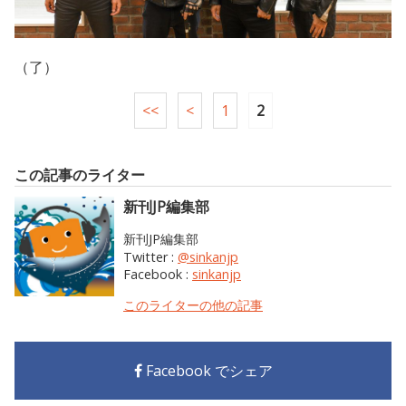
（了）
<<
<
1
2
この記事のライター
新刊JP編集部
新刊JP編集部
Twitter :
@sinkanjp
Facebook :
sinkanjp
このライターの他の記事
Facebook でシェア