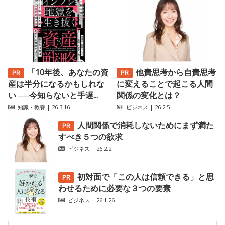
「10年後、あなたの資
他責思考から自責思考
産は半分になるかもしれな
に変えることで起こる人間
い ──今知らないと手遅...
関係の変化とは？
知識・教養
| 26.3.16
ビジネス
| 26.2.5
人間関係で消耗しないためにまず満た
すべき５つの欲求
ビジネス
| 26.2.2
初対面で「この人は信頼できる」と思
わせるために必要な３つの要素
ビジネス
| 26.1.26