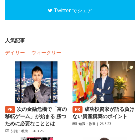
Twitter でシェア
人気記事
デイリー
ウィークリー
次の金融危機で「富の
成功投資家が語る負け
移転ゲーム」が始まる 勝つ
ない資産構築のポイント
ために必要なこととは
知識・教養
| 26.3.23
知識・教養
| 26.3.26