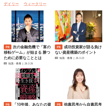
デイリー
ウィークリー
次の金融危機で「富の
成功投資家が語る負け
移転ゲーム」が始まる 勝つ
ない資産構築のポイント
ために必要なこととは
知識・教養
| 26.3.23
知識・教養
| 26.3.26
「10年後、あなたの資
他責思考から自責思考