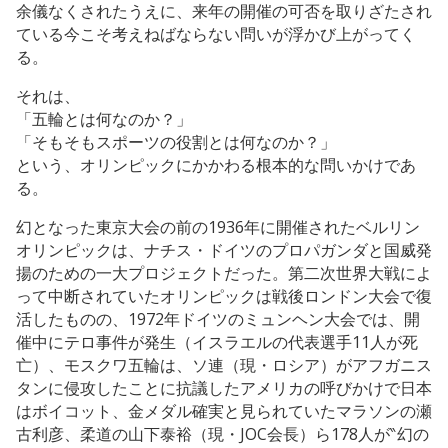
余儀なくされたうえに、来年の開催の可否を取りざたされ
ている今こそ考えねばならない問いが浮かび上がってく
る。
それは、
「五輪とは何なのか？」
「そもそもスポーツの役割とは何なのか？」
という、オリンピックにかかわる根本的な問いかけであ
る。
幻となった東京大会の前の1936年に開催されたベルリン
オリンピックは、ナチス・ドイツのプロパガンダと国威発
揚のための一大プロジェクトだった。第二次世界大戦によ
って中断されていたオリンピックは戦後ロンドン大会で復
活したものの、1972年ドイツのミュンヘン大会では、開
催中にテロ事件が発生（イスラエルの代表選手11人が死
亡）、モスクワ五輪は、ソ連（現・ロシア）がアフガニス
タンに侵攻したことに抗議したアメリカの呼びかけで日本
はボイコット、金メダル確実と見られていたマラソンの瀬
古利彦、柔道の山下泰裕（現・JOC会長）ら178人が‶幻の