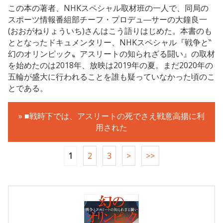
この本の著者、NHKスペシャル取材班の一人で、同局の
スポーツ情報番組部チーフ・プロデュ―サーの大鐘良一
(おおがねりょういち)さんはこう語りはじめた。本書のも
ととなったドキュメンタリー、NHKスペシャル『戦争と‶
幻のオリンピック〟アスリートの知られざる闘い』の取材
を始めたのは2018年、放映は2019年の夏。まだ2020年の
五輪が盛大に行われることを誰も疑っていなかった頃のこ
とである。
» ■戦時下では、アスリートの死でさえ戦意高揚に利
用された
1
2
3
>
>>