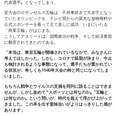
代表選手〟となってしまう。
翌大会のロサンゼルス五輪は、不祥事続きで大赤字となっ
ていたオリンピックを、テレビ局からの莫大な放映権料や
公式スポンサーを募って立て直しに成功、いまにいたる
「商業五輪」がはじまる。
こうしてアスリートは、国際政治や戦争、そして経済要因
に翻弄されてきたのである。
「本当は、東京五輪が開催されているなかで、みなさんに
考えてほしかった。しかし、コロナで延期が決まり、中止
も検討されるような事態になって、選手たちが置かれてい
る状況が、奇しくも1940年大会の時と同じになってしま
いました。
もちろん戦争とウイルスの災禍を同列に語ることはできま
せんが、しかし改めて ‶スポーツとは何なのか〟‶五輪と
は何なのか〟という問いが、時代を超えて浮かび上がって
きました。この本を出す意味合いがよりはっきりした感が
あります」