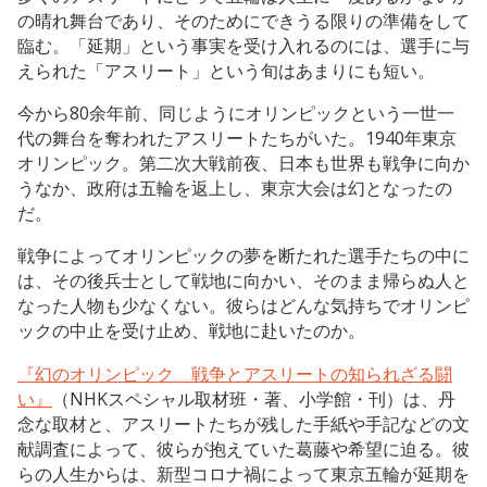
の晴れ舞台であり、そのためにできうる限りの準備をして
臨む。「延期」という事実を受け入れるのには、選手に与
えられた「アスリート」という旬はあまりにも短い。
今から80余年前、同じようにオリンピックという一世一
代の舞台を奪われたアスリートたちがいた。1940年東京
オリンピック。第二次大戦前夜、日本も世界も戦争に向か
うなか、政府は五輪を返上し、東京大会は幻となったの
だ。
戦争によってオリンピックの夢を断たれた選手たちの中に
は、その後兵士として戦地に向かい、そのまま帰らぬ人と
なった人物も少なくない。彼らはどんな気持ちでオリンピ
ックの中止を受け止め、戦地に赴いたのか。
『幻のオリンピック 戦争とアスリートの知られざる闘
い』
（NHKスペシャル取材班・著、小学館・刊）は、丹
念な取材と、アスリートたちが残した手紙や手記などの文
献調査によって、彼らが抱えていた葛藤や希望に迫る。彼
らの人生からは、新型コロナ禍によって東京五輪が延期を