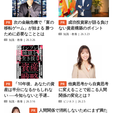
次の金融危機で「富の
成功投資家が語る負け
移転ゲーム」が始まる 勝つ
ない資産構築のポイント
ために必要なこととは
知識・教養
| 26.3.23
知識・教養
| 26.3.26
「10年後、あなたの資
他責思考から自責思考
産は半分になるかもしれな
に変えることで起こる人間
い ──今知らないと手遅...
関係の変化とは？
知識・教養
| 26.3.16
ビジネス
| 26.2.5
人間関係で消耗しないためにまず満た