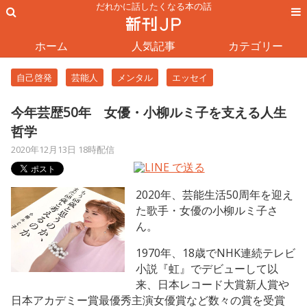
だれかに話したくなる本の話
ホーム
人気記事
カテゴリー
自己啓発
芸能人
メンタル
エッセイ
今年芸歴50年 女優・小柳ルミ子を支える人生
哲学
2020年12月13日 18時配信
2020年、芸能生活50周年を迎え
た歌手・女優の小柳ルミ子さ
ん。
1970年、18歳でNHK連続テレビ
小説『虹』でデビューして以
来、日本レコード大賞新人賞や
日本アカデミー賞最優秀主演女優賞など数々の賞を受賞