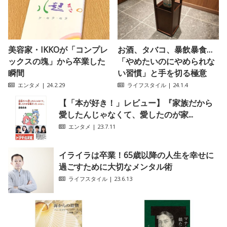
美容家・IKKOが「コンプレ
お酒、タバコ、暴飲暴食…
ックスの塊」から卒業した
「やめたいのにやめられな
瞬間
い習慣」と手を切る極意
エンタメ
| 24.2.29
ライフスタイル
| 24.1.4
【「本が好き！」レビュー】『家族だから
愛したんじゃなくて、愛したのが家...
エンタメ
| 23.7.11
イライラは卒業！65歳以降の人生を幸せに
過ごすために大切なメンタル術
ライフスタイル
| 23.6.13