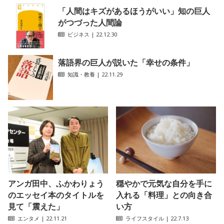
「人間はキズがあるほうがいい」知の巨人
がつづった人間論
ビジネス
| 22.12.30
落語界の巨人が説いた「幸せの条件」
知識・教養
| 22.11.29
アンガ田中、ふかわりょう
穏やかで元気な自分を手に
のエッセイ本のタイトルを
入れる「料理」との向き合
見て「震えた」
い方
エンタメ
| 22.11.21
ライフスタイル
| 22.7.13