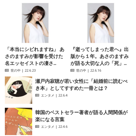
「本当にシビれますね」 あ
『逝ってしまった君へ』出
さのますみが影響を受けた
版から１年。あさのますみ
名エッセイストの凄さ...
が語る大切な人の「死」...
世の中
| 22.6.23
世の中
| 22.6.16
瀬戸内寂聴が若い女性に「結婚前に読むべ
き本」としてすすめた一冊とは？
エンタメ
| 22.6.4
韓国のベストセラー著者が語る人間関係が
楽になる言葉
エンタメ
| 22.4.6