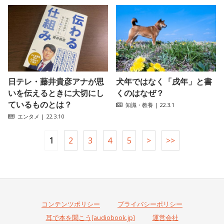
日テレ・藤井貴彦アナが思
犬年ではなく「戌年」と書
いを伝えるときに大切にし
くのはなぜ？
ているものとは？
知識・教養
| 22.3.1
エンタメ
| 22.3.10
1
2
3
4
5
>
>>
コンテンツポリシー
プライバシーポリシー
耳で本を聞こう[audiobook.jp]
運営会社