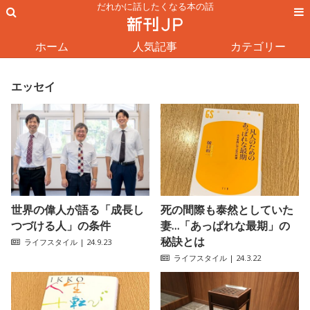
だれかに話したくなる本の話
ホーム
人気記事
カテゴリー
エッセイ
世界の偉人が語る「成長し
死の間際も泰然としていた
つづける人」の条件
妻…「あっぱれな最期」の
秘訣とは
ライフスタイル
| 24.9.23
ライフスタイル
| 24.3.22