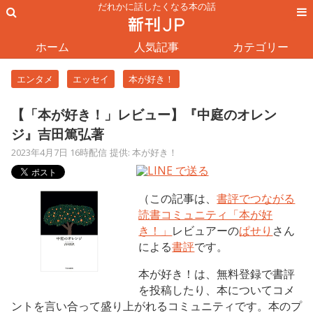
だれかに話したくなる本の話
ホーム
人気記事
カテゴリー
エンタメ
エッセイ
本が好き！
【「本が好き！」レビュー】『中庭のオレン
ジ』吉田篤弘著
2023年4月7日 16時配信
提供: 本が好き！
（この記事は、
書評でつながる
読書コミュニティ「本が好
き！」
レビュアーの
ぱせり
さん
による
書評
です。
本が好き！は、無料登録で書評
を投稿したり、本についてコメ
ントを言い合って盛り上がれるコミュニティです。本のプ