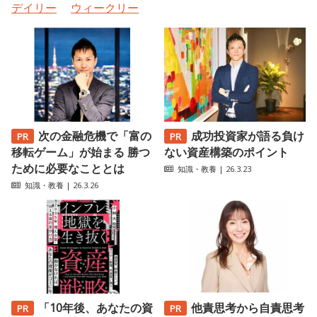
デイリー
ウィークリー
次の金融危機で「富の
成功投資家が語る負け
移転ゲーム」が始まる 勝つ
ない資産構築のポイント
ために必要なこととは
知識・教養
| 26.3.23
知識・教養
| 26.3.26
「10年後、あなたの資
他責思考から自責思考