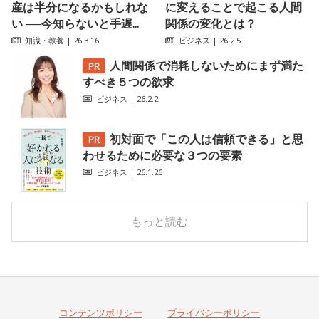
産は半分になるかもしれな
に変えることで起こる人間
い ──今知らないと手遅...
関係の変化とは？
知識・教養
| 26.3.16
ビジネス
| 26.2.5
人間関係で消耗しないためにまず満た
すべき５つの欲求
ビジネス
| 26.2.2
初対面で「この人は信頼できる」と思
わせるために必要な３つの要素
ビジネス
| 26.1.26
もっと読む
コンテンツポリシー
プライバシーポリシー