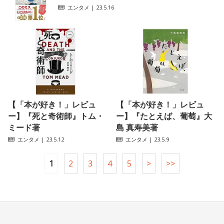
エンタメ
| 23.5.16
【「本が好き！」レビュ
【「本が好き！」レビュ
ー】『死と奇術師』トム・
ー】『たとえば、葡萄』大
ミード著
島 真寿美著
エンタメ
| 23.5.12
エンタメ
| 23.5.9
1
2
3
4
5
>
>>