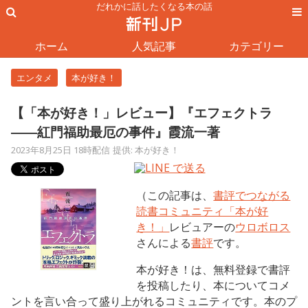
だれかに話したくなる本の話
ホーム
人気記事
カテゴリー
エンタメ
本が好き！
【「本が好き！」レビュー】『エフェクトラ
――紅門福助最厄の事件』霞流一著
2023年8月25日 18時配信
提供: 本が好き！
（この記事は、
書評でつながる
読書コミュニティ「本が好
き！」
レビュアーの
ウロボロス
さんによる
書評
です。
本が好き！は、無料登録で書評
を投稿したり、本についてコメ
ントを言い合って盛り上がれるコミュニティです。本のプ