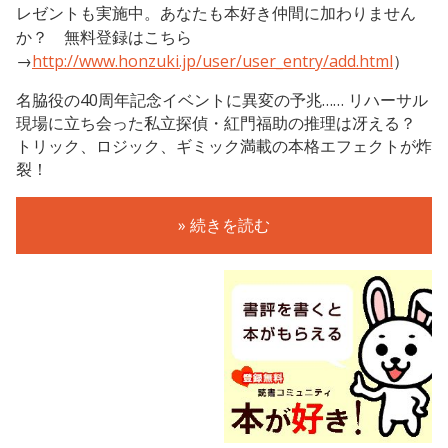
レゼントも実施中。あなたも本好き仲間に加わりません
か？ 無料登録はこちら
→
http://www.honzuki.jp/user/user_entry/add.html
）
名脇役の40周年記念イベントに異変の予兆…… リハーサル
現場に立ち会った私立探偵・紅門福助の推理は冴える？
トリック、ロジック、ギミック満載の本格エフェクトが炸
裂！
» 続きを読む