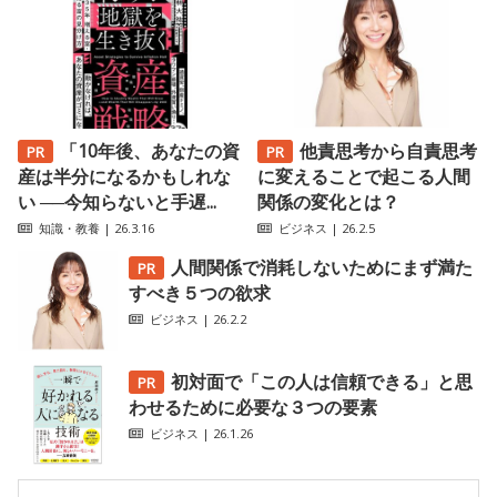
「10年後、あなたの資
他責思考から自責思考
産は半分になるかもしれな
に変えることで起こる人間
い ──今知らないと手遅...
関係の変化とは？
知識・教養
| 26.3.16
ビジネス
| 26.2.5
人間関係で消耗しないためにまず満た
すべき５つの欲求
ビジネス
| 26.2.2
初対面で「この人は信頼できる」と思
わせるために必要な３つの要素
ビジネス
| 26.1.26