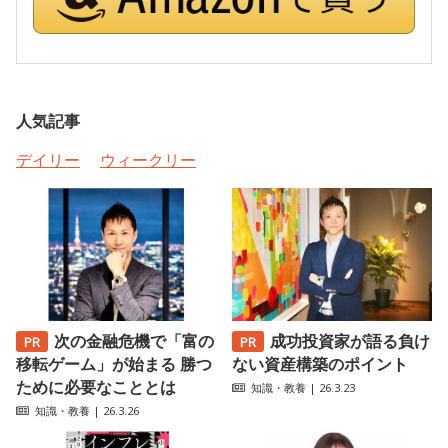
人気記事
デイリー
ウィークリー
次の金融危機で「富の
成功投資家が語る負け
移転ゲーム」が始まる 勝つ
ない資産構築のポイント
ために必要なこととは
知識・教養
| 26.3.23
知識・教養
| 26.3.26