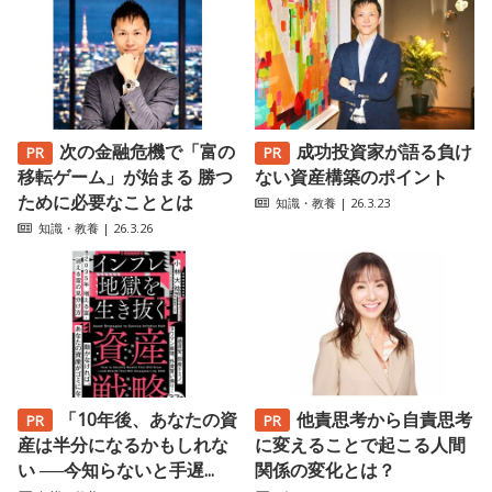
次の金融危機で「富の
成功投資家が語る負け
移転ゲーム」が始まる 勝つ
ない資産構築のポイント
ために必要なこととは
知識・教養
| 26.3.23
知識・教養
| 26.3.26
「10年後、あなたの資
他責思考から自責思考
産は半分になるかもしれな
に変えることで起こる人間
い ──今知らないと手遅...
関係の変化とは？