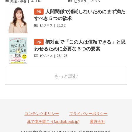
知識・教養
| 26.3.16
ビジネス
| 26.2.5
人間関係で消耗しないためにまず満た
すべき５つの欲求
ビジネス
| 26.2.2
初対面で「この人は信頼できる」と思
わせるために必要な３つの要素
ビジネス
| 26.1.26
もっと読む
コンテンツポリシー
プライバシーポリシー
耳で本を聞こう[audiobook.jp]
運営会社