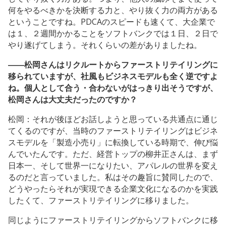
何をやるべきかを決断する力と、やり抜く力の両方がある
ということですね。PDCAのスピードも速くて、大企業で
は１、２週間かかることをソフトバンクでは１日、２日で
やり遂げてしまう。それくらいの差がありましたね。
――松岡さんはリクルートからファーストリテイリングに
移られていますが、社風もビジネスモデルも全く逆ですよ
ね。個人として合う・合わないがはっきり出そうですが、
松岡さんは大丈夫だったのですか？
松岡：それが後ほどお話しようと思っている共通点に通じ
てくるのですが、当時のファーストリテイリングはビジネ
スモデルを「製造小売り」に転換している時期で、伸び悩
んでいたんです。ただ、経営トップの柳井正さんは、まず
日本一、そして世界一になりたい、アパレルの世界を変え
るのだと言っていました。私はその趣旨に賛同したので、
どうやったらそれが実現できる企業文化になるのかを実践
したくて、ファーストリテイリングに移りました。
同じようにファーストリテイリングからソフトバンクに移