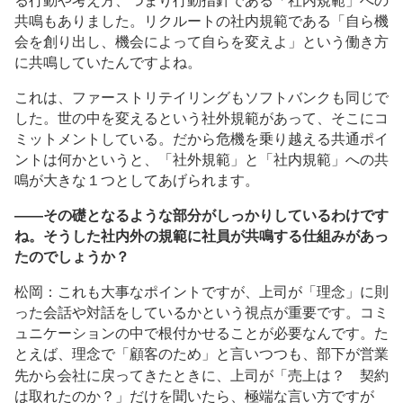
る行動や考え方、つまり行動指針である「社内規範」への
共鳴もありました。リクルートの社内規範である「自ら機
会を創り出し、機会によって自らを変えよ」という働き方
に共鳴していたんですよね。
これは、ファーストリテイリングもソフトバンクも同じで
した。世の中を変えるという社外規範があって、そこにコ
ミットメントしている。だから危機を乗り越える共通ポイ
ントは何かというと、「社外規範」と「社内規範」への共
鳴が大きな１つとしてあげられます。
――その礎となるような部分がしっかりしているわけです
ね。そうした社内外の規範に社員が共鳴する仕組みがあっ
たのでしょうか？
松岡：これも大事なポイントですが、上司が「理念」に則
った会話や対話をしているかという視点が重要です。コミ
ュニケーションの中で根付かせることが必要なんです。た
とえば、理念で「顧客のため」と言いつつも、部下が営業
先から会社に戻ってきたときに、上司が「売上は？ 契約
は取れたのか？」だけを聞いたら、極端な言い方ですが