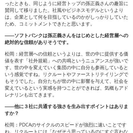
ったときも、同じように経営トップの孫正義さんの趣旨に
賛同して移りました。社風やビジネスモデルというより
は、企業として何を目指しているのかがしっかりしていた
ため、コミットメントできたと思います。
――ソフトバンクは孫正義さんをはじめとした経営層への
絶対的な信頼がありそうです。
松岡：経営層への信頼というよりは、世の中に提供する価
値を表す「社外規範」への共鳴というニュアンスが強いで
す。世の中を変えていく集団の中に自分も参画していると
いう感覚ですね。リクルートやファーストリテイリングで
もそうでした。自分たちが世の中に影響を与えて、社会を
変えているという実感を持つことができれば、気概もアド
レナリンも出てきます。
――他に３社に共通する強さを生み出すポイントはありま
すか？
松岡：PDCAのサイクルのスピードが強烈に速いことです
ね。リクルートには「なぜそう思っているのにすぐ言わな