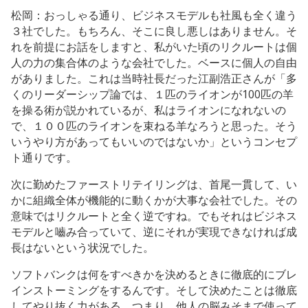
松岡：おっしゃる通り、ビジネスモデルも社風も全く違う
３社でした。もちろん、そこに良し悪しはありません。そ
れを前提にお話をしますと、私がいた頃のリクルートは個
人の力の集合体のような会社でした。ベースに個人の自由
がありました。これは当時社長だった江副浩正さんが「多
くのリーダーシップ論では、１匹のライオンが100匹の羊
を操る術が説かれているが、私はライオンになれないの
で、１００匹のライオンを束ねる羊なろうと思った。そう
いうやり方があってもいいのではないか」というコンセプ
ト通りです。
次に勤めたファーストリテイリングは、首尾一貫して、い
かに組織全体が機能的に動くかが大事な会社でした。その
意味ではリクルートと全く逆ですね。でもそれはビジネス
モデルと嚙み合っていて、逆にそれが実現できなければ成
長はないという状況でした。
ソフトバンクは何をすべきかを決めるときに徹底的にブレ
インストーミングをするんです。そして決めたことは徹底
してやり抜く力がある。つまり、他人の脳みそまで使って