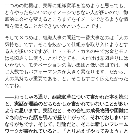
二つめの動機は、実際に組織変革を進めようと思っても、
どうやったらいいのかイメージできない人が多いので、徹
底的に会社を変えるところまでをイメージできるような情
報を伝えることができないかということです。
そして３つめは、組織人事の問題で一番大事なのは「人の
気持ち」です。そこを抜かして仕組みを取り入れようとす
る人が多いのですが、ヒト・モノ・カネの中でお金とモノ
は意図通りに使うことができても、人だけは意図通りには
いかない。モチベーションの高い集団と低い集団では、同
じ人数でもパフォーマンスが大きく異なります。だから、
人の気持ちが重要である、と。そこもすごく伝えたかった
ですね。
――おっしゃる通り、組織変革について書かれた本を読む
と、実話か理論のどちらかしか書かれていないことが多い
ように思います。実話だと、その会社の成長物語や困難に
立ち向かった話を読んで盛り上がって、それでおしまいに
なりがちです。そして、理論だと、そこに新しいフレーム
ワークが書かれていると、「とりあえずやってみよう」と