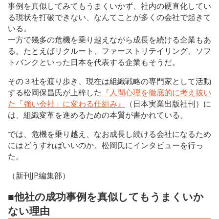
事例を真似してみてもうまくいかず、社内の硬直化してい
る現状を打破できない、なんてことが多くの会社で起きて
いる。
一方で幾多の危機を乗り越えながら成長を続ける企業もあ
る。たとえばリクルート、ファーストリテイリング、ソフ
トバンクといった日本を代表する企業もそうだ。
その３社を渡り歩き、現在は組織戦略の専門家として活動
する松岡保昌氏が上梓した
『人間心理を徹底的に考え抜い
た「強い会社」に変わる仕組み』
（日本実業出版社刊）に
は、組織変革を進めるための本質が書かれている。
では、危機を乗り越え、なお成長し続ける会社になるため
にはどうすればいいのか。松岡氏にインタビューを行っ
た。
（新刊JP編集部）
■他社の成功事例を真似してもうまくいか
ない理由