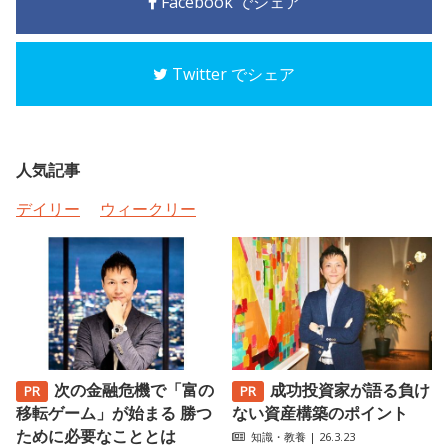
Facebook でシェア
Twitter でシェア
人気記事
デイリー
ウィークリー
次の金融危機で「富の
成功投資家が語る負け
移転ゲーム」が始まる 勝つ
ない資産構築のポイント
ために必要なこととは
知識・教養
| 26.3.23