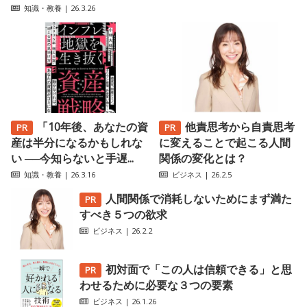
知識・教養
| 26.3.26
「10年後、あなたの資
他責思考から自責思考
産は半分になるかもしれな
に変えることで起こる人間
い ──今知らないと手遅...
関係の変化とは？
知識・教養
| 26.3.16
ビジネス
| 26.2.5
人間関係で消耗しないためにまず満た
すべき５つの欲求
ビジネス
| 26.2.2
初対面で「この人は信頼できる」と思
わせるために必要な３つの要素
ビジネス
| 26.1.26