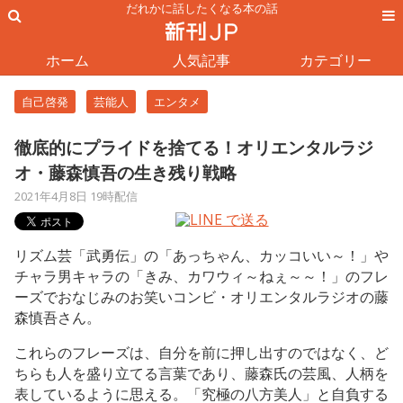
だれかに話したくなる本の話
ホーム
人気記事
カテゴリー
自己啓発
芸能人
エンタメ
徹底的にプライドを捨てる！オリエンタルラジ
オ・藤森慎吾の生き残り戦略
2021年4月8日 19時配信
リズム芸「武勇伝」の「あっちゃん、カッコいい～！」や
チャラ男キャラの「きみ、カワウィ～ねぇ～～！」のフレ
ーズでおなじみのお笑いコンビ・オリエンタルラジオの藤
森慎吾さん。
これらのフレーズは、自分を前に押し出すのではなく、ど
ちらも人を盛り立てる言葉であり、藤森氏の芸風、人柄を
表しているように思える。「究極の八方美人」と自負する