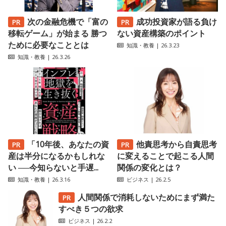
次の金融危機で「富の
成功投資家が語る負け
移転ゲーム」が始まる 勝つ
ない資産構築のポイント
ために必要なこととは
知識・教養
| 26.3.23
知識・教養
| 26.3.26
「10年後、あなたの資
他責思考から自責思考
産は半分になるかもしれな
に変えることで起こる人間
い ──今知らないと手遅...
関係の変化とは？
知識・教養
| 26.3.16
ビジネス
| 26.2.5
人間関係で消耗しないためにまず満た
すべき５つの欲求
ビジネス
| 26.2.2