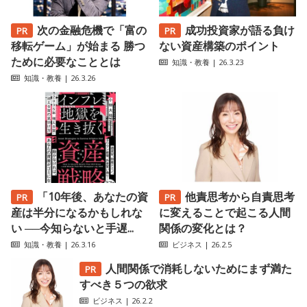
次の金融危機で「富の
成功投資家が語る負け
移転ゲーム」が始まる 勝つ
ない資産構築のポイント
ために必要なこととは
知識・教養
| 26.3.23
知識・教養
| 26.3.26
「10年後、あなたの資
他責思考から自責思考
産は半分になるかもしれな
に変えることで起こる人間
い ──今知らないと手遅...
関係の変化とは？
知識・教養
| 26.3.16
ビジネス
| 26.2.5
人間関係で消耗しないためにまず満た
すべき５つの欲求
ビジネス
| 26.2.2