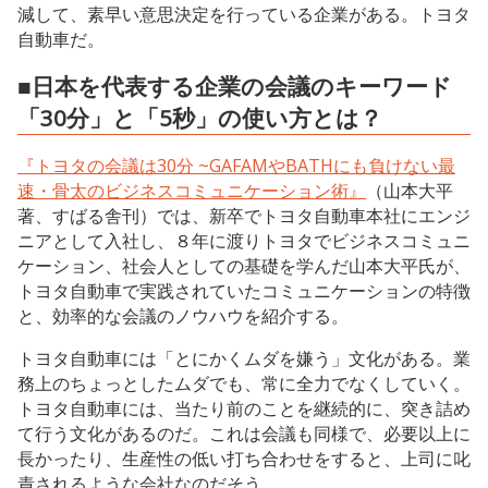
減して、素早い意思決定を行っている企業がある。トヨタ
自動車だ。
■日本を代表する企業の会議のキーワード
「30分」と「5秒」の使い方とは？
『トヨタの会議は30分 ~GAFAMやBATHにも負けない最
速・骨太のビジネスコミュニケーション術』
（山本大平
著、すばる舎刊）では、新卒でトヨタ自動車本社にエンジ
ニアとして入社し、８年に渡りトヨタでビジネスコミュニ
ケーション、社会人としての基礎を学んだ山本大平氏が、
トヨタ自動車で実践されていたコミュニケーションの特徴
と、効率的な会議のノウハウを紹介する。
トヨタ自動車には「とにかくムダを嫌う」文化がある。業
務上のちょっとしたムダでも、常に全力でなくしていく。
トヨタ自動車には、当たり前のことを継続的に、突き詰め
て行う文化があるのだ。これは会議も同様で、必要以上に
長かったり、生産性の低い打ち合わせをすると、上司に叱
責されるような会社なのだそう。